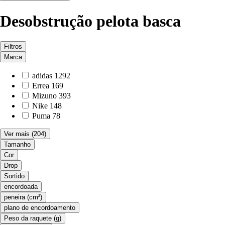
Desobstrução pelota basca
Filtros
Marca
adidas
1292
Errea
169
Mizuno
393
Nike
148
Puma
78
Ver mais
(204)
Tamanho
Cor
Drop
Sortido
encordoada
peneira (cm²)
plano de encordoamento
Peso da raquete (g)