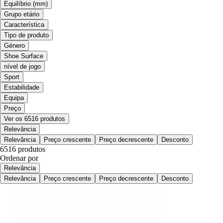
Equilíbrio (mm)
Grupo etário
Característica
Tipo de produto
Género
Shoe Surface
nível de jogo
Sport
Estabilidade
Equipa
Preço
Ver os 6516 produtos
Relevância
Relevância
Preço crescente
Preço decrescente
Desconto
6516 produtos
Ordenar por
Relevância
Relevância
Preço crescente
Preço decrescente
Desconto