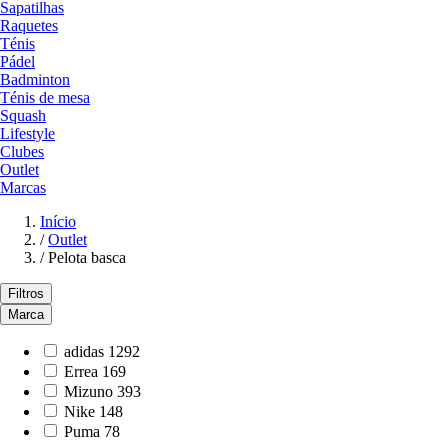
Sapatilhas
Raquetes
Ténis
Pádel
Badminton
Ténis de mesa
Squash
Lifestyle
Clubes
Outlet
Marcas
Início
/
Outlet
/
Pelota basca
Filtros
Marca
adidas
1292
Errea
169
Mizuno
393
Nike
148
Puma
78