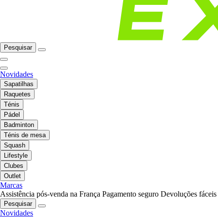
Pesquisar
Novidades
Sapatilhas
Raquetes
Ténis
Pádel
Badminton
Ténis de mesa
Squash
Lifestyle
Clubes
Outlet
Marcas
Assistência pós-venda na França
Pagamento seguro
Devoluções fáceis
Pesquisar
Novidades