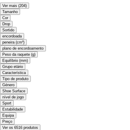
Ver mais
(204)
Tamanho
Cor
Drop
Sortido
encordoada
peneira (cm²)
plano de encordoamento
Peso da raquete (g)
Equilíbrio (mm)
Grupo etário
Característica
Tipo de produto
Género
Shoe Surface
nível de jogo
Sport
Estabilidade
Equipa
Preço
Ver os 6516 produtos