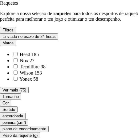
Raquetes
Explore a nossa seleção de
raquetes
para todos os desportos de raquet
perfeita para melhorar o teu jogo e otimizar o teu desempenho.
Filtros
Enviado no prazo de 24 horas
Marca
Head
185
Nox
27
Tecnifibre
98
Wilson
153
Yonex
58
Ver mais
(75)
Tamanho
Cor
Sortido
encordoada
peneira (cm²)
plano de encordoamento
Peso da raquete (g)