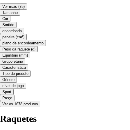
Ver mais
(75)
Tamanho
Cor
Sortido
encordoada
peneira (cm²)
plano de encordoamento
Peso da raquete (g)
Equilíbrio (mm)
Grupo etário
Característica
Tipo de produto
Género
nível de jogo
Sport
Preço
Ver os 1678 produtos
Raquetes