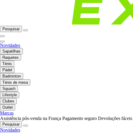
Pesquisar
Novidades
Sapatilhas
Raquetes
Ténis
Pádel
Badminton
Ténis de mesa
Squash
Lifestyle
Clubes
Outlet
Marcas
Assistência pós-venda na França
Pagamento seguro
Devoluções fáceis
Pesquisar
Novidades