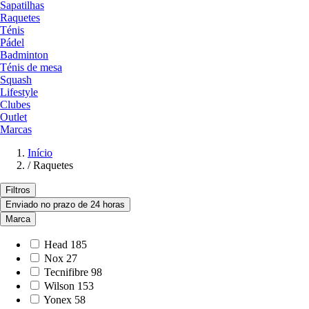
Sapatilhas
Raquetes
Ténis
Pádel
Badminton
Ténis de mesa
Squash
Lifestyle
Clubes
Outlet
Marcas
Início
/
Raquetes
Filtros
Enviado no prazo de 24 horas
Marca
Head
185
Nox
27
Tecnifibre
98
Wilson
153
Yonex
58