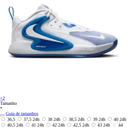
+2
Tamanho
*
Guia de tamanhos
36,5
37,5
24h
38
24h
38,5
24h
39
24h
40
24h
40,5
24h
41
24h
42
24h
42,5
24h
43
24h
44