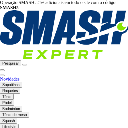
Operação SMASH: -5% adicionais em todo o site com o código
SMASH5
Pesquisar
Novidades
Sapatilhas
Raquetes
Ténis
Pádel
Badminton
Ténis de mesa
Squash
Lifestyle