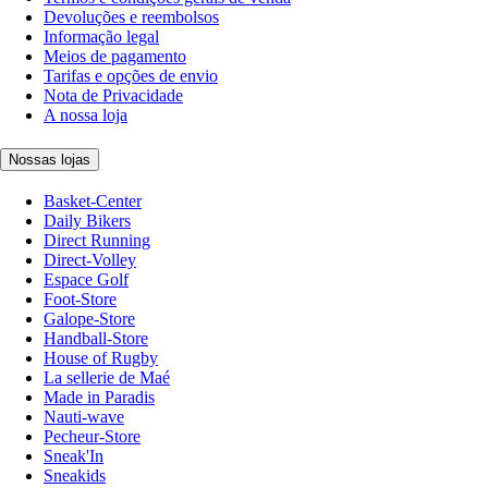
Devoluções e reembolsos
Informação legal
Meios de pagamento
Tarifas e opções de envio
Nota de Privacidade
A nossa loja
Nossas lojas
Basket-Center
Daily Bikers
Direct Running
Direct-Volley
Espace Golf
Foot-Store
Galope-Store
Handball-Store
House of Rugby
La sellerie de Maé
Made in Paradis
Nauti-wave
Pecheur-Store
Sneak'In
Sneakids