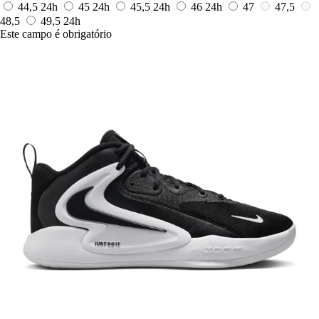
44,5
24h
45
24h
45,5
24h
46
24h
47
47,5
48,5
49,5
24h
Este campo é obrigatório