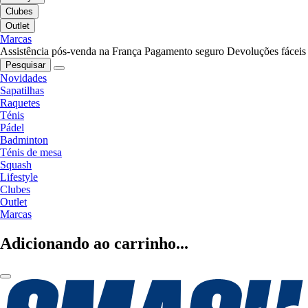
Clubes
Outlet
Marcas
Assistência pós-venda na França
Pagamento seguro
Devoluções fáceis
Pesquisar
Novidades
Sapatilhas
Raquetes
Ténis
Pádel
Badminton
Ténis de mesa
Squash
Lifestyle
Clubes
Outlet
Marcas
Adicionando ao carrinho...