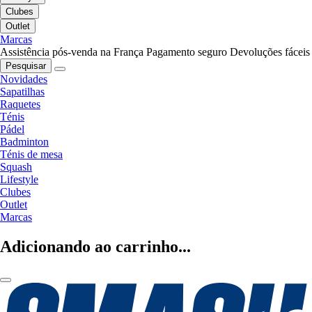
Clubes
Outlet
Marcas
Assistência pós-venda na França
Pagamento seguro
Devoluções fáceis
Pesquisar
Novidades
Sapatilhas
Raquetes
Ténis
Pádel
Badminton
Ténis de mesa
Squash
Lifestyle
Clubes
Outlet
Marcas
Adicionando ao carrinho...