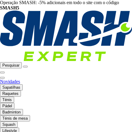
Operação SMASH: -5% adicionais em todo o site com o código
SMASH5
Pesquisar
Novidades
Sapatilhas
Raquetes
Ténis
Pádel
Badminton
Ténis de mesa
Squash
Lifestyle