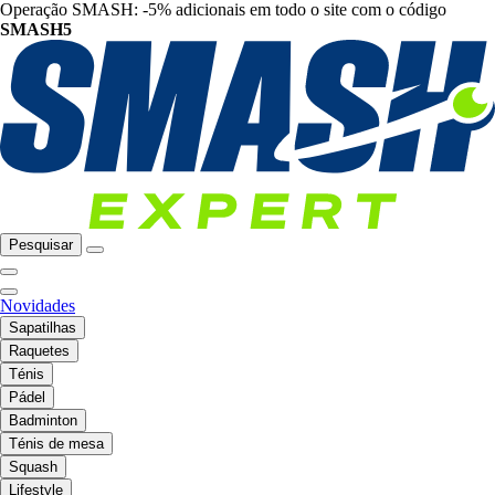
Operação SMASH: -5% adicionais em todo o site com o código
SMASH5
Pesquisar
Novidades
Sapatilhas
Raquetes
Ténis
Pádel
Badminton
Ténis de mesa
Squash
Lifestyle