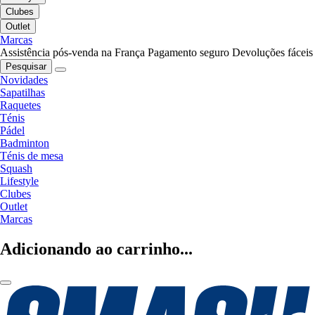
Clubes
Outlet
Marcas
Assistência pós-venda na França
Pagamento seguro
Devoluções fáceis
Pesquisar
Novidades
Sapatilhas
Raquetes
Ténis
Pádel
Badminton
Ténis de mesa
Squash
Lifestyle
Clubes
Outlet
Marcas
Adicionando ao carrinho...