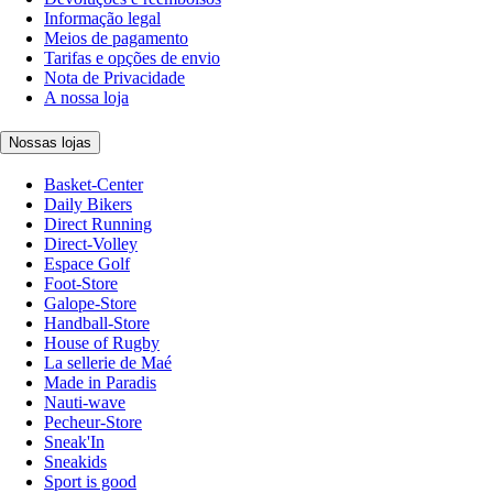
Informação legal
Meios de pagamento
Tarifas e opções de envio
Nota de Privacidade
A nossa loja
Nossas lojas
Basket-Center
Daily Bikers
Direct Running
Direct-Volley
Espace Golf
Foot-Store
Galope-Store
Handball-Store
House of Rugby
La sellerie de Maé
Made in Paradis
Nauti-wave
Pecheur-Store
Sneak'In
Sneakids
Sport is good