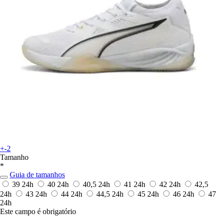
+-2
Tamanho
*
Guia de tamanhos
39
24h
40
24h
40,5
24h
41
24h
42
24h
42,5
24h
43
24h
44
24h
44,5
24h
45
24h
46
24h
47
24h
Este campo é obrigatório