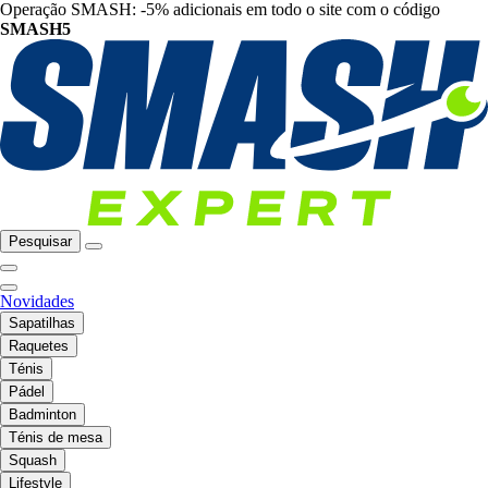
Operação SMASH: -5% adicionais em todo o site com o código
SMASH5
Pesquisar
Novidades
Sapatilhas
Raquetes
Ténis
Pádel
Badminton
Ténis de mesa
Squash
Lifestyle