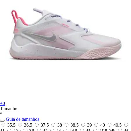
+0
Tamanho
*
Guia de tamanhos
35,5
36,5
37,5
38
38,5
39
40
40,5
41
42
42,5
43
44
44,5
45
45,5
24h
46