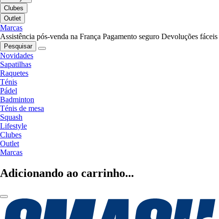
Clubes
Outlet
Marcas
Assistência pós-venda na França
Pagamento seguro
Devoluções fáceis
Pesquisar
Novidades
Sapatilhas
Raquetes
Ténis
Pádel
Badminton
Ténis de mesa
Squash
Lifestyle
Clubes
Outlet
Marcas
Adicionando ao carrinho...