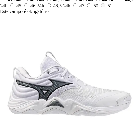
24h
45
46
24h
46,5
24h
47
50
51
Este campo é obrigatório