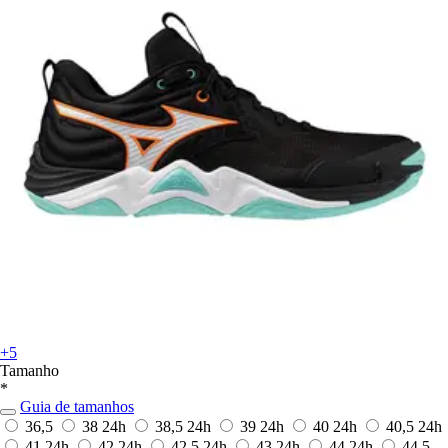
+5
Tamanho
*
Guia de tamanhos
36,5
38
24h
38,5
24h
39
24h
40
24h
40,5
24h
41
24h
42
24h
42,5
24h
43
24h
44
24h
44,5