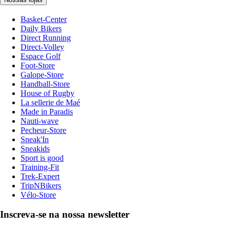
Basket-Center
Daily Bikers
Direct Running
Direct-Volley
Espace Golf
Foot-Store
Galope-Store
Handball-Store
House of Rugby
La sellerie de Maé
Made in Paradis
Nauti-wave
Pecheur-Store
Sneak'In
Sneakids
Sport is good
Training-Fit
Trek-Expert
TripNBikers
Vélo-Store
Inscreva-se na nossa newsletter