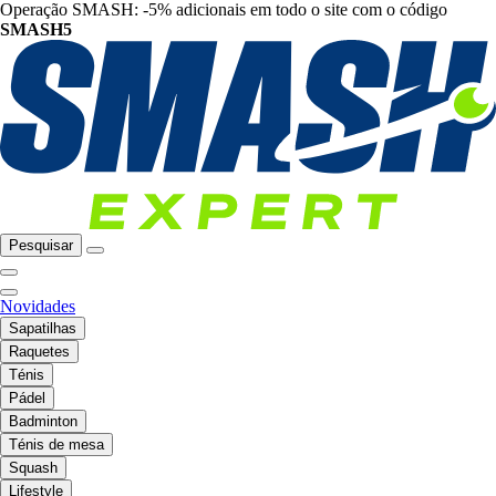
Operação SMASH: -5% adicionais em todo o site com o código
SMASH5
Pesquisar
Novidades
Sapatilhas
Raquetes
Ténis
Pádel
Badminton
Ténis de mesa
Squash
Lifestyle