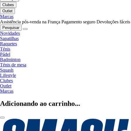
Clubes
Outlet
Marcas
Assistência pós-venda na França
Pagamento seguro
Devoluções fáceis
Pesquisar
Novidades
Sapatilhas
Raquetes
Ténis
Pádel
Badminton
Ténis de mesa
Squash
Lifestyle
Clubes
Outlet
Marcas
Adicionando ao carrinho...