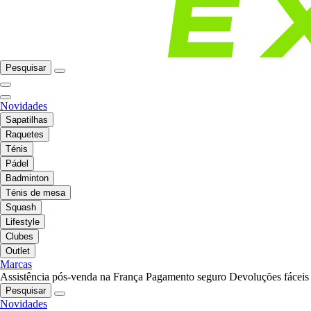
Pesquisar
Novidades
Sapatilhas
Raquetes
Ténis
Pádel
Badminton
Ténis de mesa
Squash
Lifestyle
Clubes
Outlet
Marcas
Assistência pós-venda na França
Pagamento seguro
Devoluções fáceis
Pesquisar
Novidades