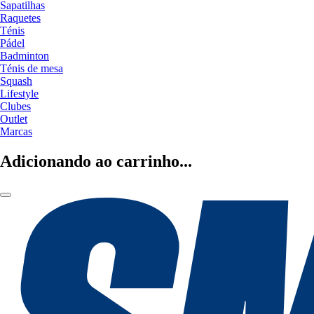
Sapatilhas
Raquetes
Ténis
Pádel
Badminton
Ténis de mesa
Squash
Lifestyle
Clubes
Outlet
Marcas
Adicionando ao carrinho...