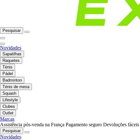
Pesquisar
Novidades
Sapatilhas
Raquetes
Ténis
Pádel
Badminton
Ténis de mesa
Squash
Lifestyle
Clubes
Outlet
Marcas
Assistência pós-venda na França
Pagamento seguro
Devoluções fáceis
Pesquisar
Novidades