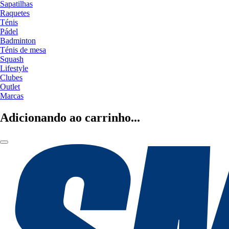
Sapatilhas
Raquetes
Ténis
Pádel
Badminton
Ténis de mesa
Squash
Lifestyle
Clubes
Outlet
Marcas
Adicionando ao carrinho...