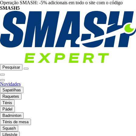
Operação SMASH: -5% adicionais em todo o site com o código
SMASH5
Pesquisar
Novidades
Sapatilhas
Raquetes
Ténis
Pádel
Badminton
Ténis de mesa
Squash
Lifestyle