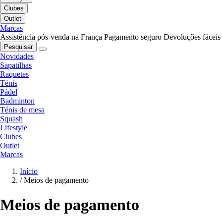
Clubes
Outlet
Marcas
Assistência pós-venda na França
Pagamento seguro
Devoluções fáceis
Pesquisar
Novidades
Sapatilhas
Raquetes
Ténis
Pádel
Badminton
Ténis de mesa
Squash
Lifestyle
Clubes
Outlet
Marcas
Início
/
Meios de pagamento
Meios de pagamento