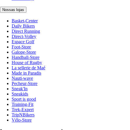
Nossas lojas
Basket-Center
Daily Bikers
Direct Running
Direct-Volley
Espace Golf
Foot-Store
Galope-Store
Handball-Store
House of Rugby
La sellerie de Maé
Made in Paradis
Nauti-wave
Pecheur-Store
Sneak'In
Sneakids
Sport is good
Training-Fit
Trek-Expert
TripNBikers
Vélo-Store