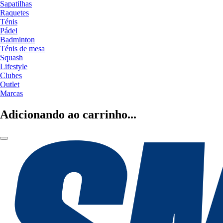
Sapatilhas
Raquetes
Ténis
Pádel
Badminton
Ténis de mesa
Squash
Lifestyle
Clubes
Outlet
Marcas
Adicionando ao carrinho...