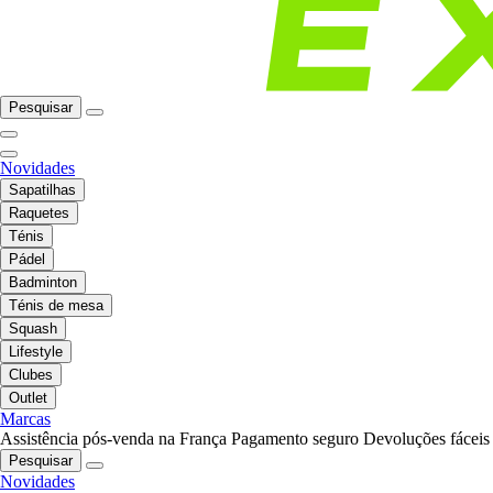
Pesquisar
Novidades
Sapatilhas
Raquetes
Ténis
Pádel
Badminton
Ténis de mesa
Squash
Lifestyle
Clubes
Outlet
Marcas
Assistência pós-venda na França
Pagamento seguro
Devoluções fáceis
Pesquisar
Novidades