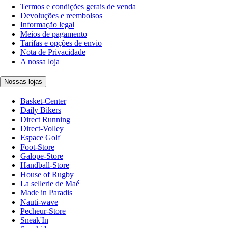
Termos e condições gerais de venda
Devoluções e reembolsos
Informação legal
Meios de pagamento
Tarifas e opções de envio
Nota de Privacidade
A nossa loja
Nossas lojas
Basket-Center
Daily Bikers
Direct Running
Direct-Volley
Espace Golf
Foot-Store
Galope-Store
Handball-Store
House of Rugby
La sellerie de Maé
Made in Paradis
Nauti-wave
Pecheur-Store
Sneak'In