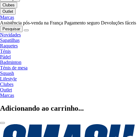
Clubes
Outlet
Marcas
Assistência pós-venda na França
Pagamento seguro
Devoluções fáceis
Pesquisar
Novidades
Sapatilhas
Raquetes
Ténis
Pádel
Badminton
Ténis de mesa
Squash
Lifestyle
Clubes
Outlet
Marcas
Adicionando ao carrinho...