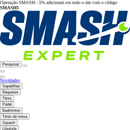
Operação SMASH: -5% adicionais em todo o site com o código
SMASH5
Pesquisar
Novidades
Sapatilhas
Raquetes
Ténis
Pádel
Badminton
Ténis de mesa
Squash
Lifestyle