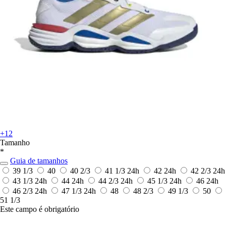
+12
Tamanho
*
Guia de tamanhos
39 1/3
40
40 2/3
41 1/3
24h
42
24h
42 2/3
24h
43 1/3
24h
44
24h
44 2/3
24h
45 1/3
24h
46
24h
46 2/3
24h
47 1/3
24h
48
48 2/3
49 1/3
50
51 1/3
Este campo é obrigatório