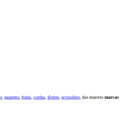
as
,
raquetes
,
bolas
,
cordas
,
têxteis
,
acessórios
, das maiores
marcas