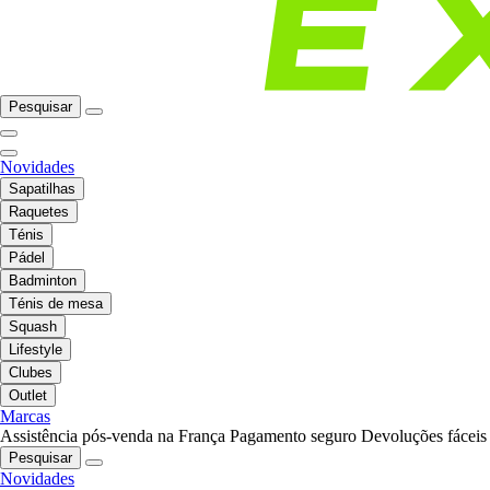
Pesquisar
Novidades
Sapatilhas
Raquetes
Ténis
Pádel
Badminton
Ténis de mesa
Squash
Lifestyle
Clubes
Outlet
Marcas
Assistência pós-venda na França
Pagamento seguro
Devoluções fáceis
Pesquisar
Novidades