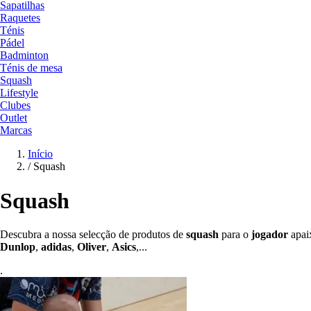
Sapatilhas
Raquetes
Ténis
Pádel
Badminton
Ténis de mesa
Squash
Lifestyle
Clubes
Outlet
Marcas
Início
/
Squash
Squash
Descubra a nossa selecção de produtos de
squash
para o
jogador
apai
Dunlop
,
adidas
,
Oliver
,
Asics
,...
.