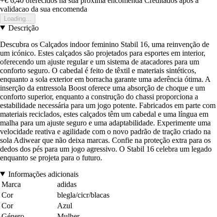
+€ 6,40
oferecidos na sua proxima encomenda
Creditados apos a
validacao da sua encomenda
Loading...
Descrição
Descubra os Calçados indoor feminino Stabil 16, uma reinvenção de
um icónico. Estes calçados são projetados para esportes em interior,
oferecendo um ajuste regular e um sistema de atacadores para um
conforto seguro. O cabedal é feito de têxtil e materiais sintéticos,
enquanto a sola exterior em borracha garante uma aderência ótima. A
inserção da entressola Boost oferece uma absorção de choque e um
conforto superior, enquanto a construção do chassi proporciona a
estabilidade necessária para um jogo potente. Fabricados em parte com
materiais reciclados, estes calçados têm um cabedal e uma língua em
malha para um ajuste seguro e uma adaptabilidade. Experimente uma
velocidade reativa e agilidade com o novo padrão de tração criado na
sola Adiwear que não deixa marcas. Confie na proteção extra para os
dedos dos pés para um jogo agressivo. O Stabil 16 celebra um legado
enquanto se projeta para o futuro.
Informações adicionais
Marca
adidas
Cor
blegla/cicr/blacas
Cor
Azul
Género
Mulher