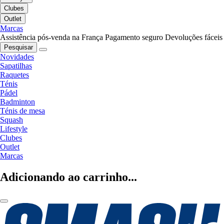
Clubes
Outlet
Marcas
Assistência pós-venda na França
Pagamento seguro
Devoluções fáceis
Pesquisar
Novidades
Sapatilhas
Raquetes
Ténis
Pádel
Badminton
Ténis de mesa
Squash
Lifestyle
Clubes
Outlet
Marcas
Adicionando ao carrinho...