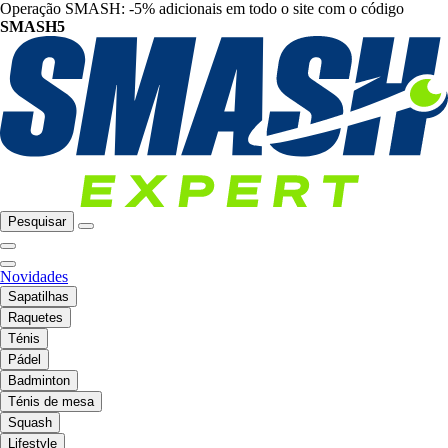
Operação SMASH: -5% adicionais em todo o site com o código
SMASH5
Pesquisar
Novidades
Sapatilhas
Raquetes
Ténis
Pádel
Badminton
Ténis de mesa
Squash
Lifestyle