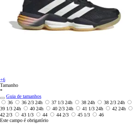
+6
Tamanho
*
Guia de tamanhos
36
36 2/3
24h
37 1/3
24h
38
24h
38 2/3
24h
39 1/3
24h
40
24h
40 2/3
24h
41 1/3
24h
42
24h
42 2/3
43 1/3
44
44 2/3
45 1/3
46
Este campo é obrigatório