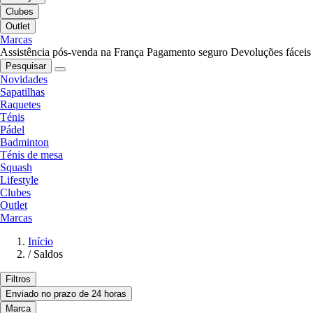
Clubes
Outlet
Marcas
Assistência pós-venda na França
Pagamento seguro
Devoluções fáceis
Pesquisar
Novidades
Sapatilhas
Raquetes
Ténis
Pádel
Badminton
Ténis de mesa
Squash
Lifestyle
Clubes
Outlet
Marcas
Início
/
Saldos
Filtros
Enviado no prazo de 24 horas
Marca