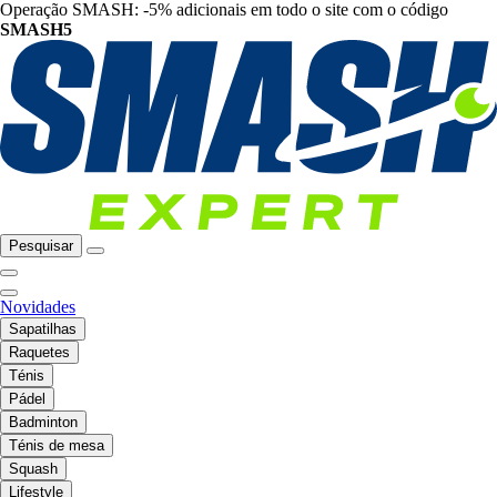
Operação SMASH: -5% adicionais em todo o site com o código
SMASH5
Pesquisar
Novidades
Sapatilhas
Raquetes
Ténis
Pádel
Badminton
Ténis de mesa
Squash
Lifestyle