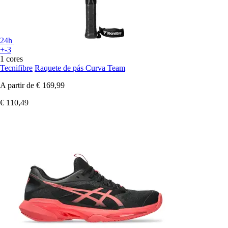
24h
+-3
1 cores
Tecnifibre
Raquete de pás Curva Team
A partir de
€ 169,99
€ 110,49