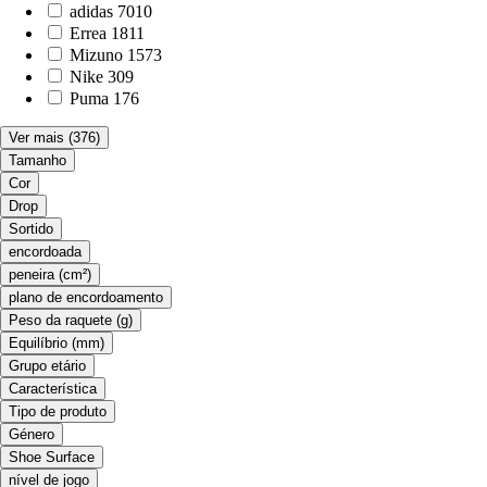
adidas
7010
Errea
1811
Mizuno
1573
Nike
309
Puma
176
Ver mais
(376)
Tamanho
Cor
Drop
Sortido
encordoada
peneira (cm²)
plano de encordoamento
Peso da raquete (g)
Equilíbrio (mm)
Grupo etário
Característica
Tipo de produto
Género
Shoe Surface
nível de jogo