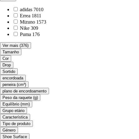
adidas
7010
Errea
1811
Mizuno
1573
Nike
309
Puma
176
Ver mais
(376)
Tamanho
Cor
Drop
Sortido
encordoada
peneira (cm²)
plano de encordoamento
Peso da raquete (g)
Equilíbrio (mm)
Grupo etário
Característica
Tipo de produto
Género
Shoe Surface