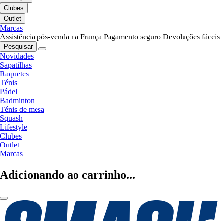
Clubes
Outlet
Marcas
Assistência pós-venda na França
Pagamento seguro
Devoluções fáceis
Pesquisar
Novidades
Sapatilhas
Raquetes
Ténis
Pádel
Badminton
Ténis de mesa
Squash
Lifestyle
Clubes
Outlet
Marcas
Adicionando ao carrinho...