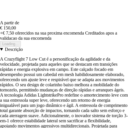
A partir de
€ 150,00
+€ 7,50
oferecidos na sua proxima encomenda
Creditados apos a
validacao da sua encomenda
Loading...
Descrição
A Crazyflight 7 Low Cut é a personificação da agilidade e da
velocidade, projetada para aqueles que se destacam em transições
rápidas e energia explosiva em campo. Este calçado focado em
desempenho possui um cabedal em mesh habilidosamente elaborado,
oferecendo um ajuste leve e respirável que se adapta aos movimentos
rápidos. O seu design de colarinho baixo melhora a mobilidade do
tornozelo, permitindo mudanças de direção rápidas e arranques ágeis.
A tecnologia Adidas LightstrikePro redefine o amortecimento leve com
a sua entressola super leve, oferecendo um retorno de energia
inigualável para um jogo dinâmico e ágil. A entressola de comprimento
total garante absorção de impactos, tornando cada salto sem esforço e
cada aterragem suave. Adicionalmente, o inovador sistema de torção 3-
em-1 oferece estabilidade lateral sem sacrificar a flexibilidade,
apoiando movimentos agressivos multidirecionais. Projetada para