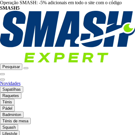
Operação SMASH: -5% adicionais em todo o site com o código
SMASH5
Pesquisar
Novidades
Sapatilhas
Raquetes
Ténis
Pádel
Badminton
Ténis de mesa
Squash
Lifestyle