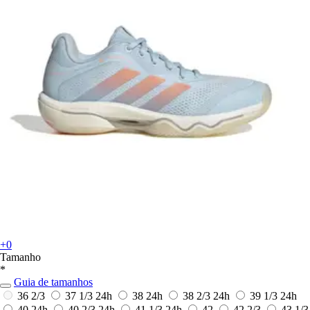
+0
Tamanho
*
Guia de tamanhos
36 2/3
37 1/3
24h
38
24h
38 2/3
24h
39 1/3
24h
40
24h
40 2/3
24h
41 1/3
24h
42
42 2/3
43 1/3