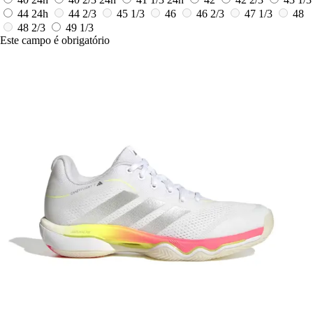
44
24h
44 2/3
45 1/3
46
46 2/3
47 1/3
48
48 2/3
49 1/3
Este campo é obrigatório