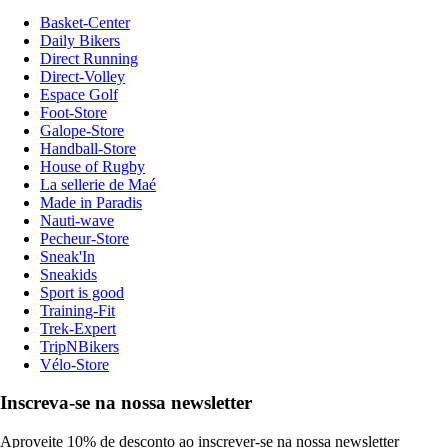
Basket-Center
Daily Bikers
Direct Running
Direct-Volley
Espace Golf
Foot-Store
Galope-Store
Handball-Store
House of Rugby
La sellerie de Maé
Made in Paradis
Nauti-wave
Pecheur-Store
Sneak'In
Sneakids
Sport is good
Training-Fit
Trek-Expert
TripNBikers
Vélo-Store
Inscreva-se na nossa newsletter
Aproveite 10% de desconto ao inscrever-se na nossa newsletter