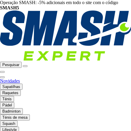
Operação SMASH: -5% adicionais em todo o site com o código
SMASH5
Pesquisar
Novidades
Sapatilhas
Raquetes
Ténis
Pádel
Badminton
Ténis de mesa
Squash
Lifestyle