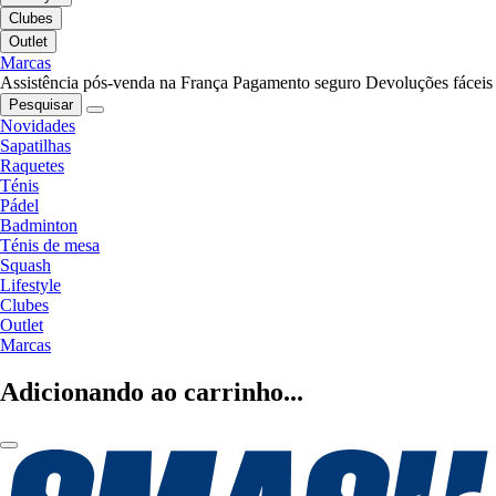
Clubes
Outlet
Marcas
Assistência pós-venda na França
Pagamento seguro
Devoluções fáceis
Pesquisar
Novidades
Sapatilhas
Raquetes
Ténis
Pádel
Badminton
Ténis de mesa
Squash
Lifestyle
Clubes
Outlet
Marcas
Adicionando ao carrinho...