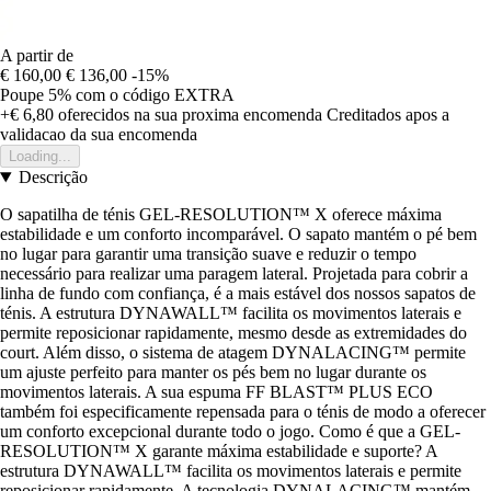
A partir de
€ 160,00
€ 136,00
-15%
Poupe 5%
com o código
EXTRA
+€ 6,80
oferecidos na sua proxima encomenda
Creditados apos a
validacao da sua encomenda
Loading...
Descrição
O sapatilha de ténis GEL-RESOLUTION™ X oferece máxima
estabilidade e um conforto incomparável. O sapato mantém o pé bem
no lugar para garantir uma transição suave e reduzir o tempo
necessário para realizar uma paragem lateral. Projetada para cobrir a
linha de fundo com confiança, é a mais estável dos nossos sapatos de
ténis. A estrutura DYNAWALL™ facilita os movimentos laterais e
permite reposicionar rapidamente, mesmo desde as extremidades do
court. Além disso, o sistema de atagem DYNALACING™ permite
um ajuste perfeito para manter os pés bem no lugar durante os
movimentos laterais. A sua espuma FF BLAST™ PLUS ECO
também foi especificamente repensada para o ténis de modo a oferecer
um conforto excepcional durante todo o jogo. Como é que a GEL-
RESOLUTION™ X garante máxima estabilidade e suporte? A
estrutura DYNAWALL™ facilita os movimentos laterais e permite
reposicionar rapidamente. A tecnologia DYNALACING™ mantém