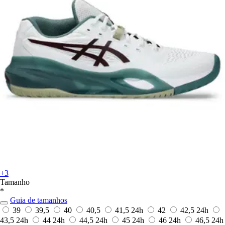
+3
Tamanho
*
Guia de tamanhos
39
39,5
40
40,5
41,5
24h
42
42,5
24h
43,5
24h
44
24h
44,5
24h
45
24h
46
24h
46,5
24h