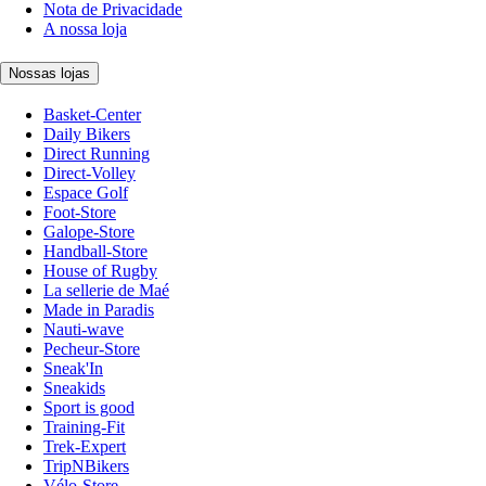
Nota de Privacidade
A nossa loja
Nossas lojas
Basket-Center
Daily Bikers
Direct Running
Direct-Volley
Espace Golf
Foot-Store
Galope-Store
Handball-Store
House of Rugby
La sellerie de Maé
Made in Paradis
Nauti-wave
Pecheur-Store
Sneak'In
Sneakids
Sport is good
Training-Fit
Trek-Expert
TripNBikers
Vélo-Store