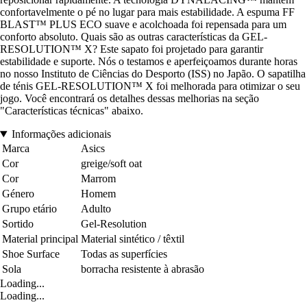
confortavelmente o pé no lugar para mais estabilidade. A espuma FF
BLAST™ PLUS ECO suave e acolchoada foi repensada para um
conforto absoluto. Quais são as outras características da GEL-
RESOLUTION™ X? Este sapato foi projetado para garantir
estabilidade e suporte. Nós o testamos e aperfeiçoamos durante horas
no nosso Instituto de Ciências do Desporto (ISS) no Japão. O sapatilha
de ténis GEL-RESOLUTION™ X foi melhorada para otimizar o seu
jogo. Você encontrará os detalhes dessas melhorias na seção
"Características técnicas" abaixo.
Informações adicionais
Marca
Asics
Cor
greige/soft oat
Cor
Marrom
Género
Homem
Grupo etário
Adulto
Sortido
Gel-Resolution
Material principal
Material sintético / têxtil
Shoe Surface
Todas as superfícies
Sola
borracha resistente à abrasão
Loading...
Loading...