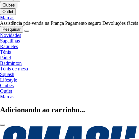
Clubes
Outlet
Marcas
Assistência pós-venda na França
Pagamento seguro
Devoluções fáceis
Pesquisar
Novidades
Sapatilhas
Raquetes
Ténis
Pádel
Badminton
Ténis de mesa
Squash
Lifestyle
Clubes
Outlet
Marcas
Adicionando ao carrinho...