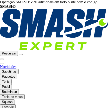
Operação SMASH: -5% adicionais em todo o site com o código
SMASH5
Pesquisar
Novidades
Sapatilhas
Raquetes
Ténis
Pádel
Badminton
Ténis de mesa
Squash
Lifestyle