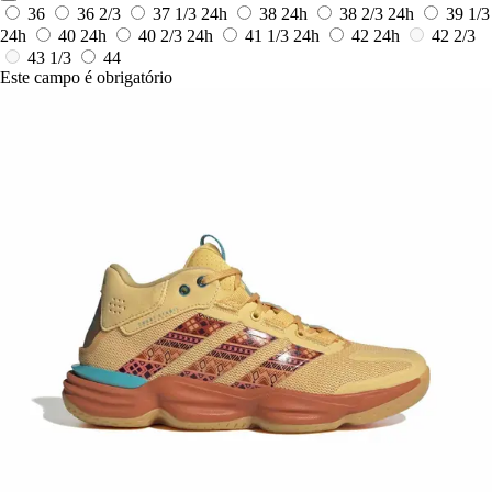
36
36 2/3
37 1/3
24h
38
24h
38 2/3
24h
39 1/3
24h
40
24h
40 2/3
24h
41 1/3
24h
42
24h
42 2/3
43 1/3
44
Este campo é obrigatório