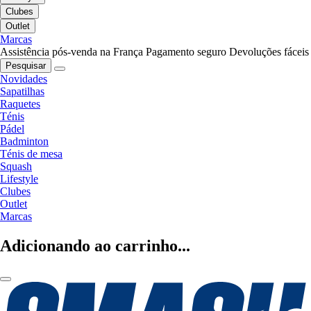
Clubes
Outlet
Marcas
Assistência pós-venda na França
Pagamento seguro
Devoluções fáceis
Pesquisar
Novidades
Sapatilhas
Raquetes
Ténis
Pádel
Badminton
Ténis de mesa
Squash
Lifestyle
Clubes
Outlet
Marcas
Adicionando ao carrinho...