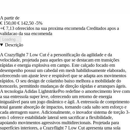
A partir de
€ 150,00
€ 142,50
-5%
+€ 7,13
oferecidos na sua proxima encomenda
Creditados apos a
validacao da sua encomenda
Loading...
Descrição
A Crazyflight 7 Low Cut é a personificação da agilidade e da
velocidade, projetada para aqueles que se destacam em transições
rápidas e energia explosiva em campo. Este calçado focado em
desempenho possui um cabedal em mesh habilidosamente elaborado,
oferecendo um ajuste leve e respirável que se adapta aos movimentos
rápidos. O seu design de colarinho baixo melhora a mobilidade do
tornozelo, permitindo mudanças de direção rápidas e arranques ágeis.
A tecnologia Adidas LightstrikePro redefine o amortecimento leve com
a sua entressola super leve, oferecendo um retorno de energia
inigualável para um jogo dinâmico e ágil. A entressola de comprimento
total garante absorção de impactos, tornando cada salto sem esforço e
cada aterragem suave. Adicionalmente, o inovador sistema de torção 3-
em-1 oferece estabilidade lateral sem sacrificar a flexibilidade,
apoiando movimentos agressivos multidirecionais. Projetada para
superfícies interiores, a Crazyflight 7 Low Cut apresenta uma sola