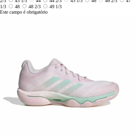
2/3
43 1/3
44
44 2/3
45 1/3
46
46 2/3
47
1/3
48
48 2/3
49 1/3
Este campo é obrigatório