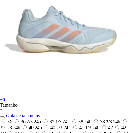
+0
Tamanho
*
Guia de tamanhos
36
36 2/3
24h
37 1/3
24h
38
24h
38 2/3
24h
39 1/3
24h
40
24h
40 2/3
24h
41 1/3
24h
42
42