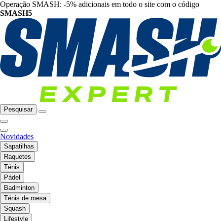
Operação SMASH: -5% adicionais em todo o site com o código
SMASH5
Pesquisar
Novidades
Sapatilhas
Raquetes
Ténis
Pádel
Badminton
Ténis de mesa
Squash
Lifestyle