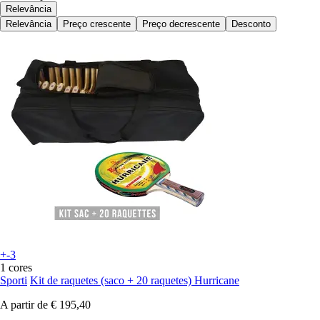
Relevância
Relevância
Preço crescente
Preço decrescente
Desconto
+-3
1 cores
Sporti
Kit de raquetes (saco + 20 raquetes) Hurricane
A partir de
€ 195,40