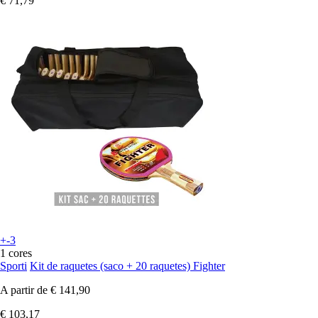
€ 71,79
+-3
1 cores
Sporti
Kit de raquetes (saco + 20 raquetes) Fighter
A partir de
€ 141,90
€ 103,17