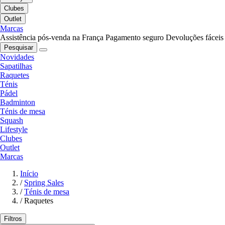
Clubes
Outlet
Marcas
Assistência pós-venda na França
Pagamento seguro
Devoluções fáceis
Pesquisar
Novidades
Sapatilhas
Raquetes
Ténis
Pádel
Badminton
Ténis de mesa
Squash
Lifestyle
Clubes
Outlet
Marcas
Início
/
Spring Sales
/
Ténis de mesa
/
Raquetes
Filtros