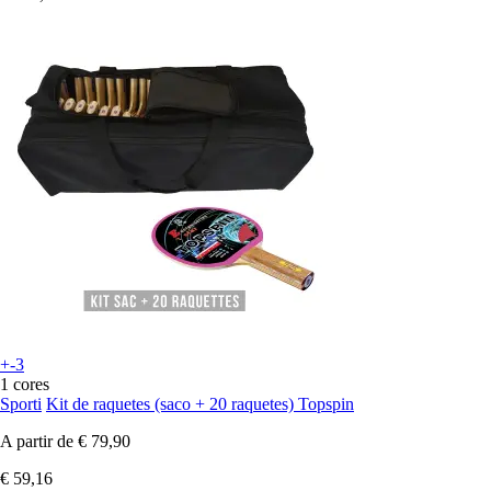
+-3
1 cores
Sporti
Kit de raquetes (saco + 20 raquetes) Topspin
A partir de
€ 79,90
€ 59,16