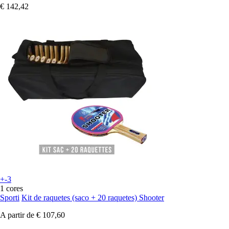
€ 142,42
+-3
1 cores
Sporti
Kit de raquetes (saco + 20 raquetes) Shooter
A partir de
€ 107,60