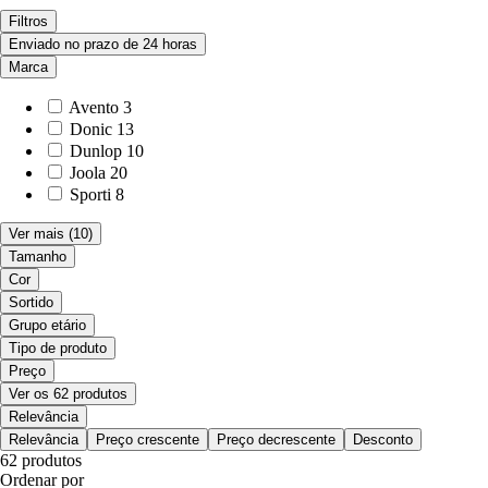
Filtros
Enviado no prazo de 24 horas
Marca
Avento
3
Donic
13
Dunlop
10
Joola
20
Sporti
8
Ver mais
(10)
Tamanho
Cor
Sortido
Grupo etário
Tipo de produto
Preço
Ver os 62 produtos
Relevância
Relevância
Preço crescente
Preço decrescente
Desconto
62 produtos
Ordenar por