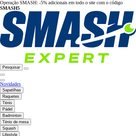
Operação SMASH: -5% adicionais em todo o site com o código
SMASH5
Pesquisar
Novidades
Sapatilhas
Raquetes
Ténis
Pádel
Badminton
Ténis de mesa
Squash
Lifestyle