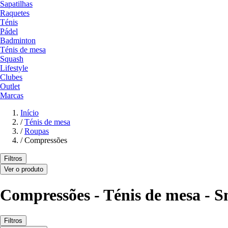
Sapatilhas
Raquetes
Ténis
Pádel
Badminton
Ténis de mesa
Squash
Lifestyle
Clubes
Outlet
Marcas
Início
/
Ténis de mesa
/
Roupas
/
Compressões
Filtros
Ver o produto
Compressões - Ténis de mesa - 
Filtros