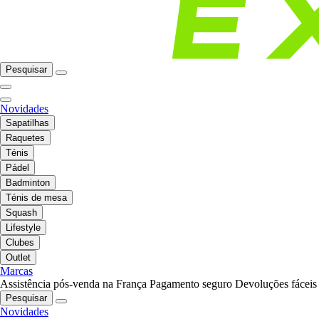
Pesquisar
Novidades
Sapatilhas
Raquetes
Ténis
Pádel
Badminton
Ténis de mesa
Squash
Lifestyle
Clubes
Outlet
Marcas
Assistência pós-venda na França
Pagamento seguro
Devoluções fáceis
Pesquisar
Novidades