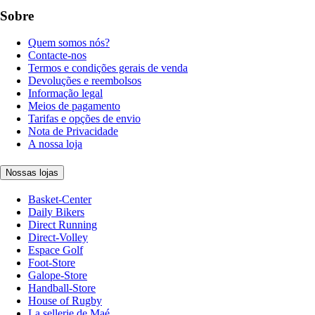
Sobre
Quem somos nós?
Contacte-nos
Termos e condições gerais de venda
Devoluções e reembolsos
Informação legal
Meios de pagamento
Tarifas e opções de envio
Nota de Privacidade
A nossa loja
Nossas lojas
Basket-Center
Daily Bikers
Direct Running
Direct-Volley
Espace Golf
Foot-Store
Galope-Store
Handball-Store
House of Rugby
La sellerie de Maé