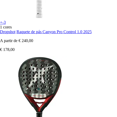
+-3
1 cores
Dropshot
Raquete de pás Canyon Pro Control 1.0 2025
A partir de
€ 240,00
€ 178,00