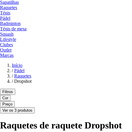
Sapatilhas
Raquetes
Ténis
Pádel
Badminton
Ténis de mesa
Squash
Lifestyle
Clubes
Outlet
Marcas
Início
/
Pádel
/
Raquetes
/
Dropshot
Filtros
Cor
Preço
Ver os 3 produtos
Raquetes de raquete Dropshot