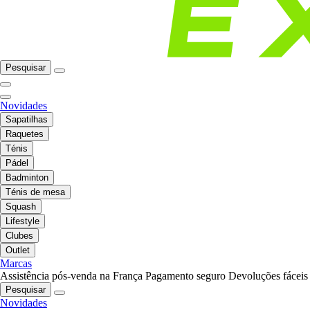
Pesquisar
Novidades
Sapatilhas
Raquetes
Ténis
Pádel
Badminton
Ténis de mesa
Squash
Lifestyle
Clubes
Outlet
Marcas
Assistência pós-venda na França
Pagamento seguro
Devoluções fáceis
Pesquisar
Novidades