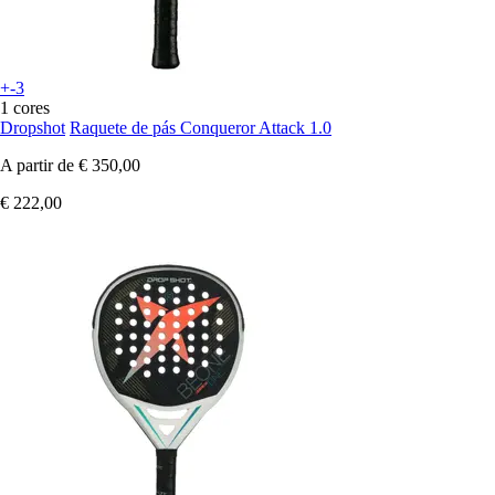
+-3
1 cores
Dropshot
Raquete de pás Conqueror Attack 1.0
A partir de
€ 350,00
€ 222,00