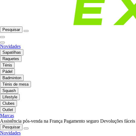
Pesquisar
Novidades
Sapatilhas
Raquetes
Ténis
Pádel
Badminton
Ténis de mesa
Squash
Lifestyle
Clubes
Outlet
Marcas
Assistência pós-venda na França
Pagamento seguro
Devoluções fáceis
Pesquisar
Novidades