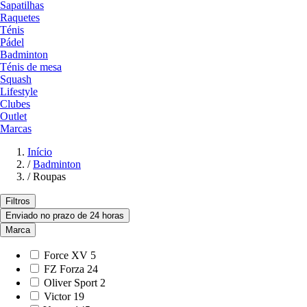
Sapatilhas
Raquetes
Ténis
Pádel
Badminton
Ténis de mesa
Squash
Lifestyle
Clubes
Outlet
Marcas
Início
/
Badminton
/
Roupas
Filtros
Enviado no prazo de 24 horas
Marca
Force XV
5
FZ Forza
24
Oliver Sport
2
Victor
19