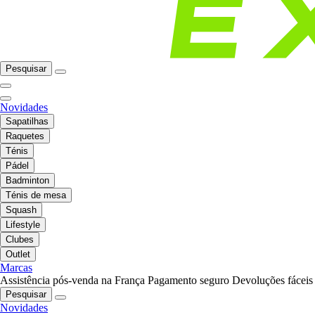
Pesquisar
Novidades
Sapatilhas
Raquetes
Ténis
Pádel
Badminton
Ténis de mesa
Squash
Lifestyle
Clubes
Outlet
Marcas
Assistência pós-venda na França
Pagamento seguro
Devoluções fáceis
Pesquisar
Novidades