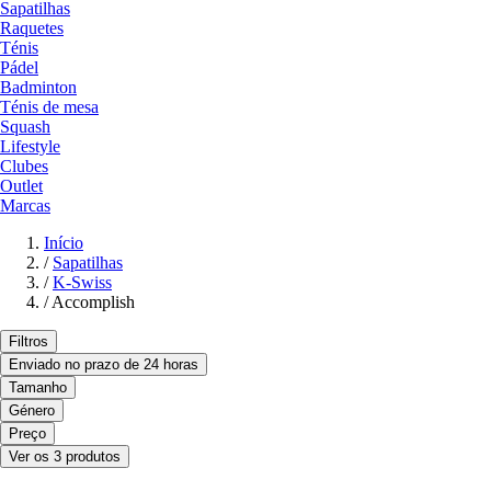
Sapatilhas
Raquetes
Ténis
Pádel
Badminton
Ténis de mesa
Squash
Lifestyle
Clubes
Outlet
Marcas
Início
/
Sapatilhas
/
K-Swiss
/
Accomplish
Filtros
Enviado no prazo de 24 horas
Tamanho
Género
Preço
Ver os 3 produtos