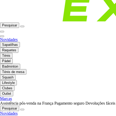
Pesquisar
Novidades
Sapatilhas
Raquetes
Ténis
Pádel
Badminton
Ténis de mesa
Squash
Lifestyle
Clubes
Outlet
Marcas
Assistência pós-venda na França
Pagamento seguro
Devoluções fáceis
Pesquisar
Novidades