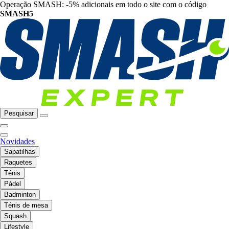
Operação SMASH: -5% adicionais em todo o site com o código
SMASH5
Pesquisar
Novidades
Sapatilhas
Raquetes
Ténis
Pádel
Badminton
Ténis de mesa
Squash
Lifestyle