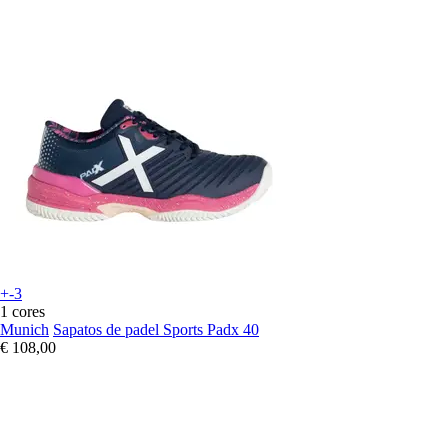
+-3
1 cores
Munich
Sapatos de padel Sports Padx 40
€ 108,00