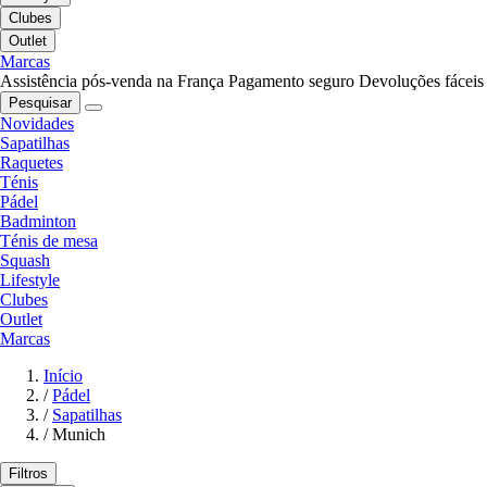
Clubes
Outlet
Marcas
Assistência pós-venda na França
Pagamento seguro
Devoluções fáceis
Pesquisar
Novidades
Sapatilhas
Raquetes
Ténis
Pádel
Badminton
Ténis de mesa
Squash
Lifestyle
Clubes
Outlet
Marcas
Início
/
Pádel
/
Sapatilhas
/
Munich
Filtros