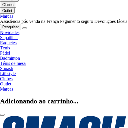
Clubes
Outlet
Marcas
Assistência pós-venda na França
Pagamento seguro
Devoluções fáceis
Pesquisar
Novidades
Sapatilhas
Raquetes
Ténis
Pádel
Badminton
Ténis de mesa
Squash
Lifestyle
Clubes
Outlet
Marcas
Adicionando ao carrinho...