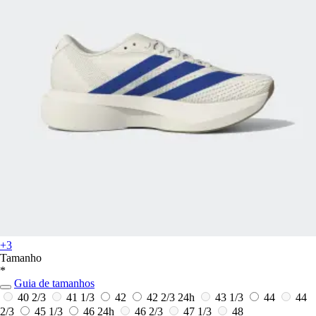
+3
Tamanho
*
Guia de tamanhos
40 2/3
41 1/3
42
42 2/3
24h
43 1/3
44
44
2/3
45 1/3
46
24h
46 2/3
47 1/3
48