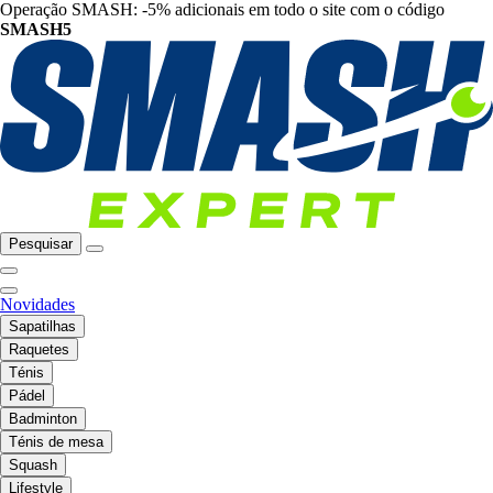
Operação SMASH: -5% adicionais em todo o site com o código
SMASH5
Pesquisar
Novidades
Sapatilhas
Raquetes
Ténis
Pádel
Badminton
Ténis de mesa
Squash
Lifestyle