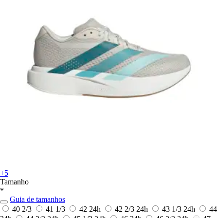
+5
Tamanho
*
Guia de tamanhos
40 2/3
41 1/3
42
24h
42 2/3
24h
43 1/3
24h
44