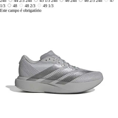
24h
44 2/3
24h
45 1/3
24h
46
24h
46 2/3
24h
47
1/3
48
48 2/3
49 1/3
Este campo é obrigatório