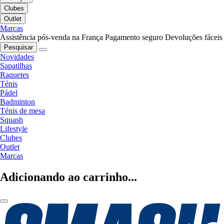
Clubes
Outlet
Marcas
Assistência pós-venda na França
Pagamento seguro
Devoluções fáceis
Pesquisar
Novidades
Sapatilhas
Raquetes
Ténis
Pádel
Badminton
Ténis de mesa
Squash
Lifestyle
Clubes
Outlet
Marcas
Adicionando ao carrinho...