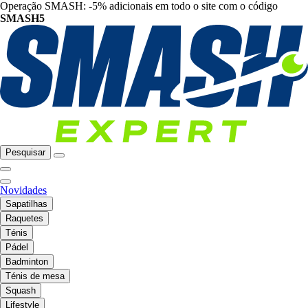
Operação SMASH: -5% adicionais em todo o site com o código
SMASH5
Pesquisar
Novidades
Sapatilhas
Raquetes
Ténis
Pádel
Badminton
Ténis de mesa
Squash
Lifestyle