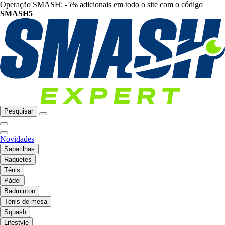
Operação SMASH: -5% adicionais em todo o site com o código
SMASH5
Pesquisar
Novidades
Sapatilhas
Raquetes
Ténis
Pádel
Badminton
Ténis de mesa
Squash
Lifestyle