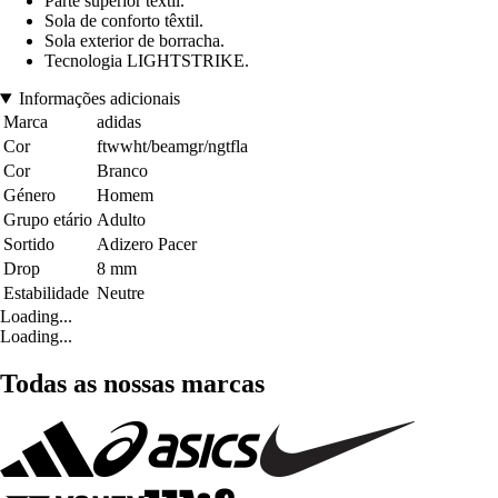
Parte superior têxtil.
Sola de conforto têxtil.
Sola exterior de borracha.
Tecnologia LIGHTSTRIKE.
Informações adicionais
Marca
adidas
Cor
ftwwht/beamgr/ngtfla
Cor
Branco
Género
Homem
Grupo etário
Adulto
Sortido
Adizero Pacer
Drop
8 mm
Estabilidade
Neutre
Loading...
Loading...
Todas as nossas marcas