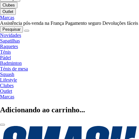
Clubes
Outlet
Marcas
Assistência pós-venda na França
Pagamento seguro
Devoluções fáceis
Pesquisar
Novidades
Sapatilhas
Raquetes
Ténis
Pádel
Badminton
Ténis de mesa
Squash
Lifestyle
Clubes
Outlet
Marcas
Adicionando ao carrinho...