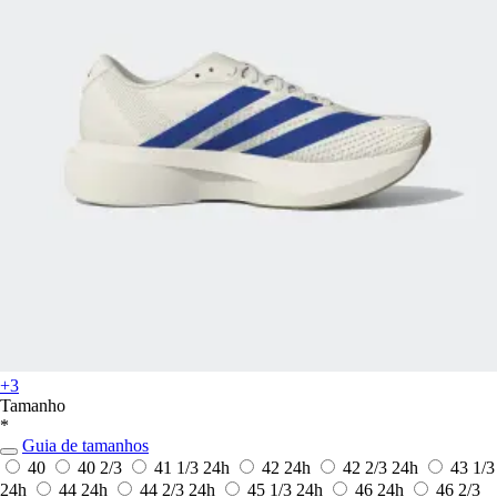
+3
Tamanho
*
Guia de tamanhos
40
40 2/3
41 1/3
24h
42
24h
42 2/3
24h
43 1/3
24h
44
24h
44 2/3
24h
45 1/3
24h
46
24h
46 2/3