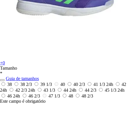
+0
Tamanho
*
Guia de tamanhos
38
38 2/3
39 1/3
40
40 2/3
41 1/3
24h
42
24h
42 2/3
24h
43 1/3
44
24h
44 2/3
45 1/3
24h
46
24h
46 2/3
47 1/3
48
48 2/3
Este campo é obrigatório