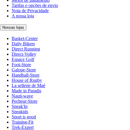
Meios de pagamento
Tarifas e opções de envio
Nota de Privacidade
A nossa loja
Nossas lojas
Basket-Center
Daily Bikers
Direct Running
Direct-Volley
Espace Golf
Foot-Store
Galope-Store
Handball-Store
House of Rugby
La sellerie de Maé
Made in Paradis
Nauti-wave
Pecheur-Store
Sneak'In
Sneakids
Sport is good
Training-Fit
Trek-Expert