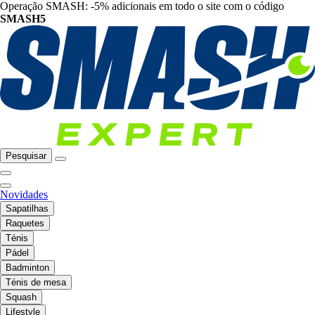
Operação SMASH: -5% adicionais em todo o site com o código
SMASH5
Pesquisar
Novidades
Sapatilhas
Raquetes
Ténis
Pádel
Badminton
Ténis de mesa
Squash
Lifestyle