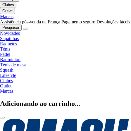
Clubes
Outlet
Marcas
Assistência pós-venda na França
Pagamento seguro
Devoluções fáceis
Pesquisar
Novidades
Sapatilhas
Raquetes
Ténis
Pádel
Badminton
Ténis de mesa
Squash
Lifestyle
Clubes
Outlet
Marcas
Adicionando ao carrinho...