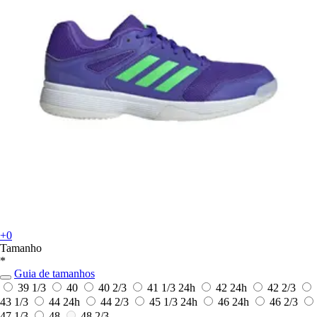
+0
Tamanho
*
Guia de tamanhos
39 1/3
40
40 2/3
41 1/3
24h
42
24h
42 2/3
43 1/3
44
24h
44 2/3
45 1/3
24h
46
24h
46 2/3
47 1/3
48
48 2/3