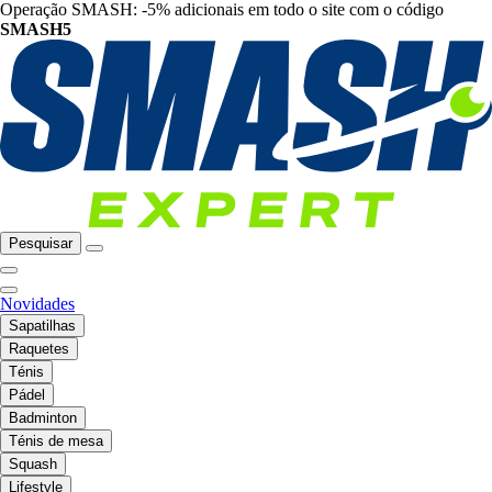
Operação SMASH: -5% adicionais em todo o site com o código
SMASH5
Pesquisar
Novidades
Sapatilhas
Raquetes
Ténis
Pádel
Badminton
Ténis de mesa
Squash
Lifestyle