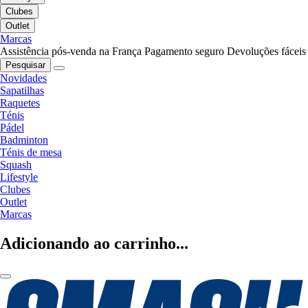
Clubes
Outlet
Marcas
Assistência pós-venda na França
Pagamento seguro
Devoluções fáceis
Pesquisar
Novidades
Sapatilhas
Raquetes
Ténis
Pádel
Badminton
Ténis de mesa
Squash
Lifestyle
Clubes
Outlet
Marcas
Adicionando ao carrinho...