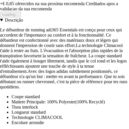
+€ 0,85
oferecidos na sua proxima encomenda
Creditados apos a
validacao da sua encomenda
Loading...
Descrição
Le débardeur de running adi365 Essentials est conçu pour ceux qui
accordent de l'importance au confort et à la fonctionnalité. Ce
débardeur est confectionné avec des matériaux doux et légers qui
donnent l'impression de courir sans effort.La technologie Climacool
t'aide à rester au frais. L'évacuation et l'absorption plus rapides de la
transpiration favorisent la sensation de fraîcheur. La coupe standard
t'aide également à bouger librement, tandis que le col rond et les logos
réfléchissants ajoutent une touche de style à ta tenue
d'entraînement.Avec des logos adidas subtilement positionnés, ce
débardeur n'a qu'un but : mettre en avant ta performance. Que tu sois
débutant ou runner chevronné, c'est ta pièce de référence pour tes runs
quotidiens.
Coupe standard
Matiere Principale: 100% Polyester(100% Recyclé)
Tissu interlock
Longueur standard
Technologie CLIMACOOL
Encolure arrondie