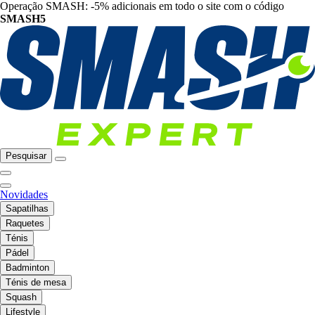
Operação SMASH: -5% adicionais em todo o site com o código
SMASH5
Pesquisar
Novidades
Sapatilhas
Raquetes
Ténis
Pádel
Badminton
Ténis de mesa
Squash
Lifestyle