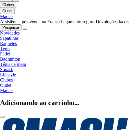
Clubes
Outlet
Marcas
Assistência pós-venda na França
Pagamento seguro
Devoluções fáceis
Pesquisar
Novidades
Sapatilhas
Raquetes
Ténis
Pádel
Badminton
Ténis de mesa
Squash
Lifestyle
Clubes
Outlet
Marcas
Adicionando ao carrinho...