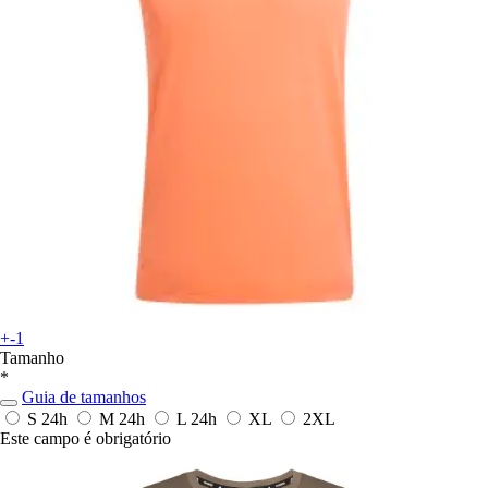
+-1
Tamanho
*
Guia de tamanhos
S
24h
M
24h
L
24h
XL
2XL
Este campo é obrigatório