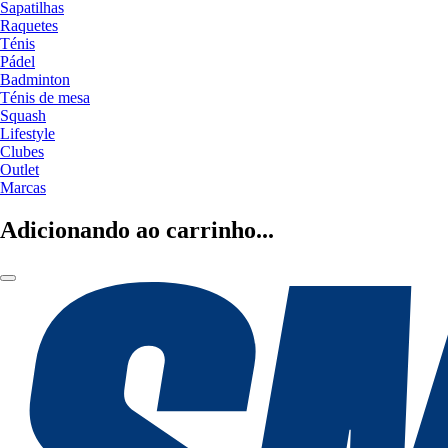
Sapatilhas
Raquetes
Ténis
Pádel
Badminton
Ténis de mesa
Squash
Lifestyle
Clubes
Outlet
Marcas
Adicionando ao carrinho...