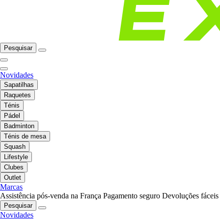
Pesquisar
Novidades
Sapatilhas
Raquetes
Ténis
Pádel
Badminton
Ténis de mesa
Squash
Lifestyle
Clubes
Outlet
Marcas
Assistência pós-venda na França
Pagamento seguro
Devoluções fáceis
Pesquisar
Novidades