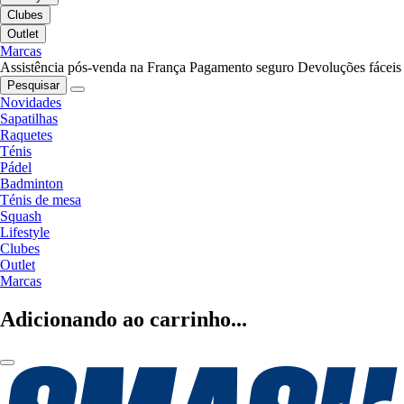
Clubes
Outlet
Marcas
Assistência pós-venda na França
Pagamento seguro
Devoluções fáceis
Pesquisar
Novidades
Sapatilhas
Raquetes
Ténis
Pádel
Badminton
Ténis de mesa
Squash
Lifestyle
Clubes
Outlet
Marcas
Adicionando ao carrinho...