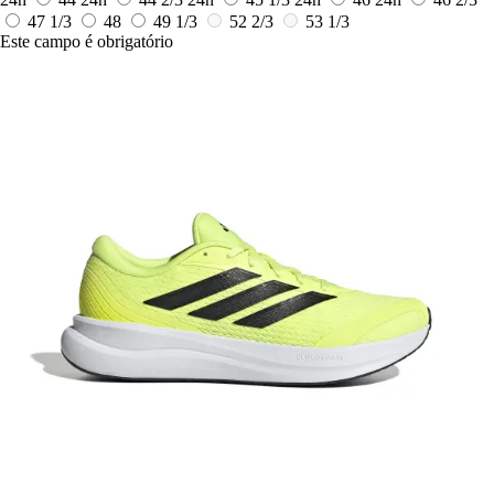
47 1/3
48
49 1/3
52 2/3
53 1/3
Este campo é obrigatório