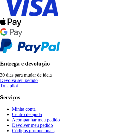
Entrega e devolução
30 dias para mudar de ideia
Devolva seu pedido
Trustpilot
Serviços
Minha conta
Centro de ajuda
Acompanhar meu pedido
Devolver meu pedido
Códigos promocionais