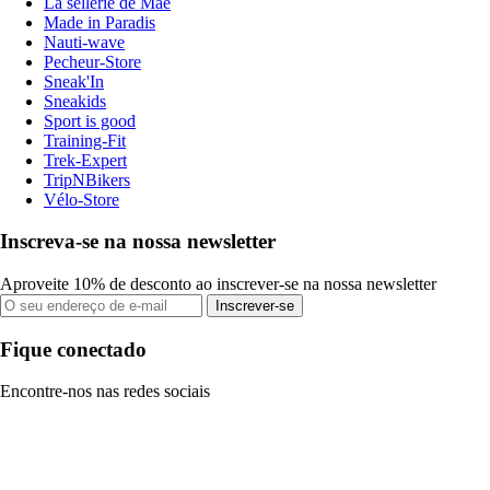
La sellerie de Maé
Made in Paradis
Nauti-wave
Pecheur-Store
Sneak'In
Sneakids
Sport is good
Training-Fit
Trek-Expert
TripNBikers
Vélo-Store
Inscreva-se na nossa newsletter
Aproveite 10% de desconto ao inscrever-se na nossa newsletter
Inscrever-se
Fique conectado
Encontre-nos nas redes sociais