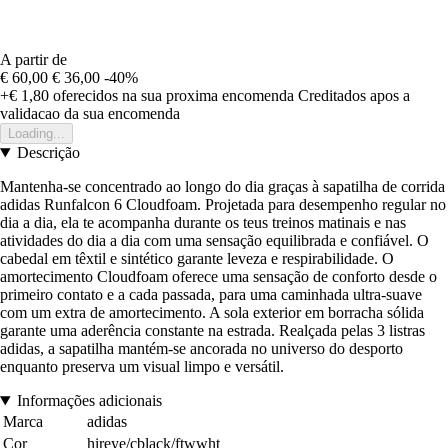
A partir de
€ 60,00
€ 36,00
-40%
+€ 1,80
oferecidos na sua proxima encomenda
Creditados apos a
validacao da sua encomenda
Loading...
Descrição
Mantenha-se concentrado ao longo do dia graças à sapatilha de corrida
adidas Runfalcon 6 Cloudfoam. Projetada para desempenho regular no
dia a dia, ela te acompanha durante os teus treinos matinais e nas
atividades do dia a dia com uma sensação equilibrada e confiável. O
cabedal em têxtil e sintético garante leveza e respirabilidade. O
amortecimento Cloudfoam oferece uma sensação de conforto desde o
primeiro contato e a cada passada, para uma caminhada ultra-suave
com um extra de amortecimento. A sola exterior em borracha sólida
garante uma aderência constante na estrada. Realçada pelas 3 listras
adidas, a sapatilha mantém-se ancorada no universo do desporto
enquanto preserva um visual limpo e versátil.
Informações adicionais
Marca
adidas
Cor
hireye/cblack/ftwwht