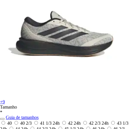
+9
Tamanho
*
Guia de tamanhos
40
40 2/3
41 1/3
24h
42
24h
42 2/3
24h
43 1/3
24h
44
24h
44 2/3
24h
45 1/3
24h
46
24h
46 2/3