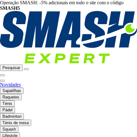
Operação SMASH: -5% adicionais em todo o site com o código
SMASH5
Pesquisar
Novidades
Sapatilhas
Raquetes
Ténis
Pádel
Badminton
Ténis de mesa
Squash
Lifestyle