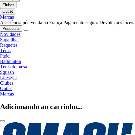
Clubes
Outlet
Marcas
Assistência pós-venda na França
Pagamento seguro
Devoluções fáceis
Pesquisar
Novidades
Sapatilhas
Raquetes
Ténis
Pádel
Badminton
Ténis de mesa
Squash
Lifestyle
Clubes
Outlet
Marcas
Adicionando ao carrinho...