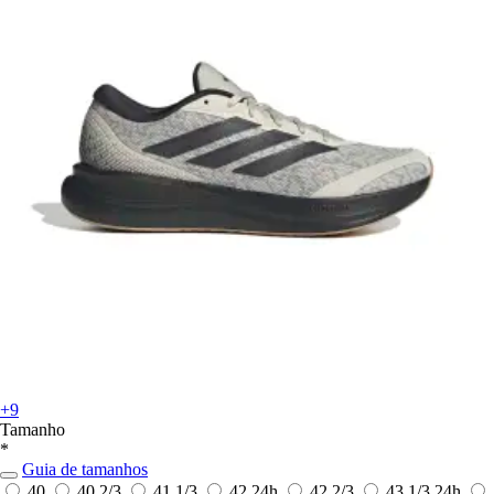
+9
Tamanho
*
Guia de tamanhos
40
40 2/3
41 1/3
42
24h
42 2/3
43 1/3
24h