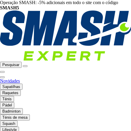
Operação SMASH: -5% adicionais em todo o site com o código
SMASH5
Pesquisar
Novidades
Sapatilhas
Raquetes
Ténis
Pádel
Badminton
Ténis de mesa
Squash
Lifestyle