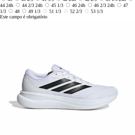
44
24h
44 2/3
24h
45 1/3
46
24h
46 2/3
24h
47
1/3
48
49 1/3
51 1/3
52 2/3
53 1/3
Este campo é obrigatório