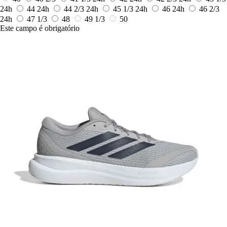
24h
44
24h
44 2/3
24h
45 1/3
24h
46
24h
46 2/3
24h
47 1/3
48
49 1/3
50
Este campo é obrigatório