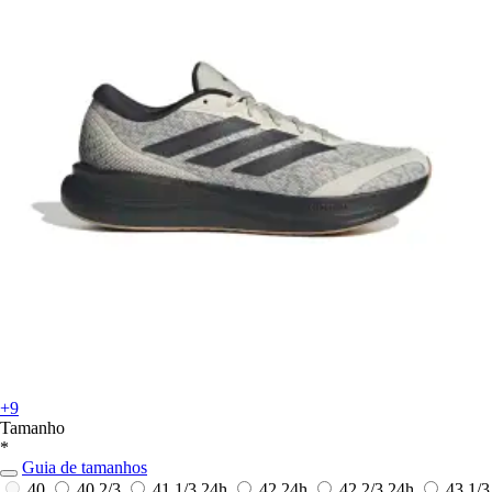
+9
Tamanho
*
Guia de tamanhos
40
40 2/3
41 1/3
24h
42
24h
42 2/3
24h
43 1/3