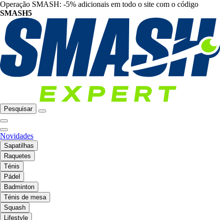
Operação SMASH: -5% adicionais em todo o site com o código
SMASH5
Pesquisar
Novidades
Sapatilhas
Raquetes
Ténis
Pádel
Badminton
Ténis de mesa
Squash
Lifestyle