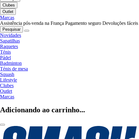
Clubes
Outlet
Marcas
Assistência pós-venda na França
Pagamento seguro
Devoluções fáceis
Pesquisar
Novidades
Sapatilhas
Raquetes
Ténis
Pádel
Badminton
Ténis de mesa
Squash
Lifestyle
Clubes
Outlet
Marcas
Adicionando ao carrinho...