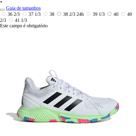
*
Guia de tamanhos
36 2/3
37 1/3
38
38 2/3
24h
39 1/3
40
40
2/3
41 1/3
Este campo é obrigatório