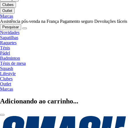
Clubes
Outlet
Marcas
Assistência pós-venda na França
Pagamento seguro
Devoluções fáceis
Pesquisar
Novidades
Sapatilhas
Raquetes
Ténis
Pádel
Badminton
Ténis de mesa
Squash
Lifestyle
Clubes
Outlet
Marcas
Adicionando ao carrinho...