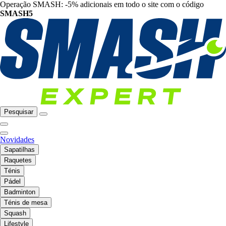
Operação SMASH: -5% adicionais em todo o site com o código
SMASH5
Pesquisar
Novidades
Sapatilhas
Raquetes
Ténis
Pádel
Badminton
Ténis de mesa
Squash
Lifestyle