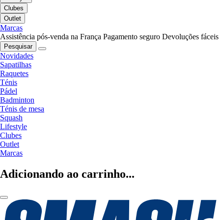
Clubes
Outlet
Marcas
Assistência pós-venda na França
Pagamento seguro
Devoluções fáceis
Pesquisar
Novidades
Sapatilhas
Raquetes
Ténis
Pádel
Badminton
Ténis de mesa
Squash
Lifestyle
Clubes
Outlet
Marcas
Adicionando ao carrinho...