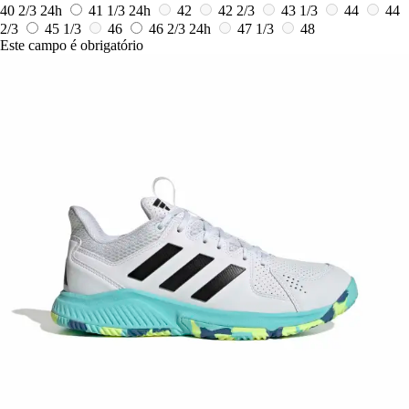
40 2/3
24h
41 1/3
24h
42
42 2/3
43 1/3
44
44
2/3
45 1/3
46
46 2/3
24h
47 1/3
48
Este campo é obrigatório