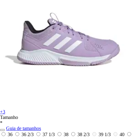
+3
Tamanho
*
Guia de tamanhos
36
36 2/3
37 1/3
38
38 2/3
39 1/3
40