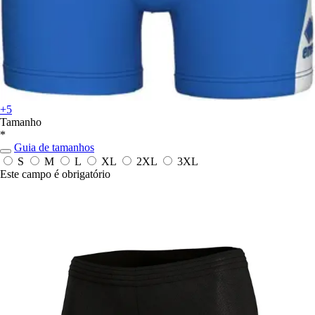
+5
Tamanho
*
Guia de tamanhos
S
M
L
XL
2XL
3XL
Este campo é obrigatório