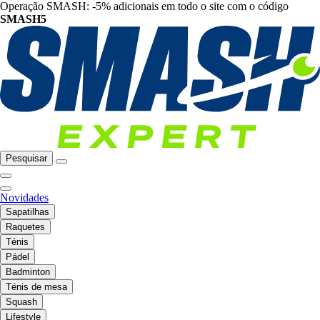
Operação SMASH: -5% adicionais em todo o site com o código
SMASH5
Pesquisar
Novidades
Sapatilhas
Raquetes
Ténis
Pádel
Badminton
Ténis de mesa
Squash
Lifestyle