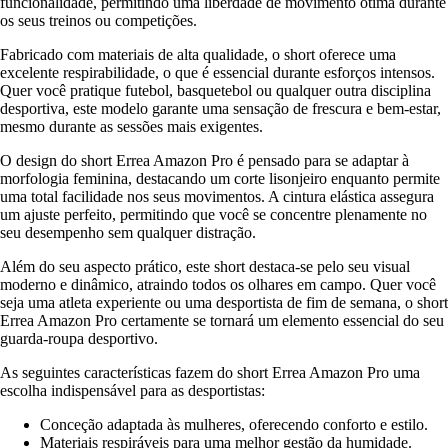
funcionalidade, permitindo uma liberdade de movimento ótima durante
os seus treinos ou competições.
Fabricado com materiais de alta qualidade, o short oferece uma
excelente respirabilidade, o que é essencial durante esforços intensos.
Quer você pratique futebol, basquetebol ou qualquer outra disciplina
desportiva, este modelo garante uma sensação de frescura e bem-estar,
mesmo durante as sessões mais exigentes.
O design do short Errea Amazon Pro é pensado para se adaptar à
morfologia feminina, destacando um corte lisonjeiro enquanto permite
uma total facilidade nos seus movimentos. A cintura elástica assegura
um ajuste perfeito, permitindo que você se concentre plenamente no
seu desempenho sem qualquer distração.
Além do seu aspecto prático, este short destaca-se pelo seu visual
moderno e dinâmico, atraindo todos os olhares em campo. Quer você
seja uma atleta experiente ou uma desportista de fim de semana, o short
Errea Amazon Pro certamente se tornará um elemento essencial do seu
guarda-roupa desportivo.
As seguintes características fazem do short Errea Amazon Pro uma
escolha indispensável para as desportistas:
Conceção adaptada às mulheres, oferecendo conforto e estilo.
Materiais respiráveis para uma melhor gestão da humidade.