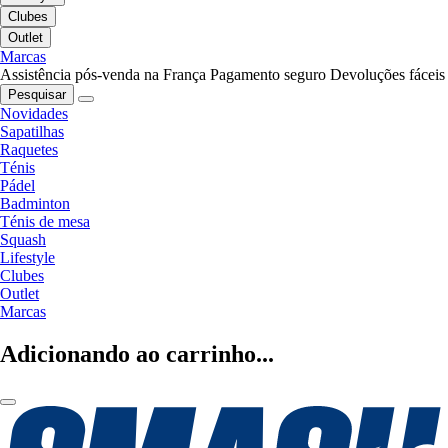
Clubes
Outlet
Marcas
Assistência pós-venda na França
Pagamento seguro
Devoluções fáceis
Pesquisar
Novidades
Sapatilhas
Raquetes
Ténis
Pádel
Badminton
Ténis de mesa
Squash
Lifestyle
Clubes
Outlet
Marcas
Adicionando ao carrinho...