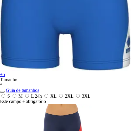
+5
Tamanho
*
Guia de tamanhos
S
M
L
24h
XL
2XL
3XL
Este campo é obrigatório