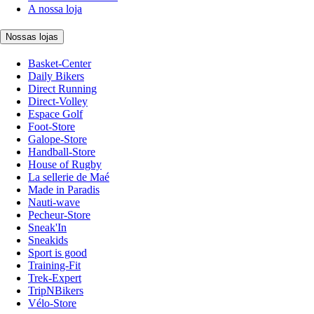
A nossa loja
Nossas lojas
Basket-Center
Daily Bikers
Direct Running
Direct-Volley
Espace Golf
Foot-Store
Galope-Store
Handball-Store
House of Rugby
La sellerie de Maé
Made in Paradis
Nauti-wave
Pecheur-Store
Sneak'In
Sneakids
Sport is good
Training-Fit
Trek-Expert
TripNBikers
Vélo-Store