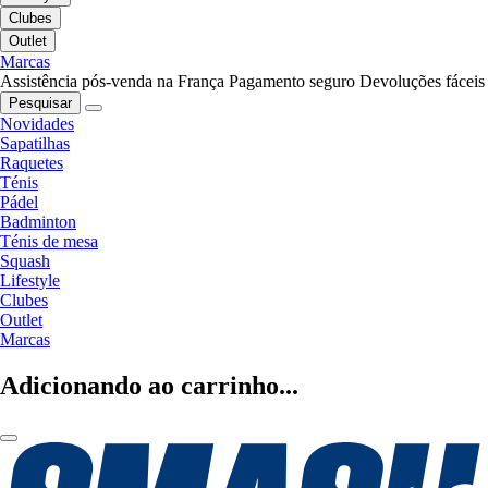
Clubes
Outlet
Marcas
Assistência pós-venda na França
Pagamento seguro
Devoluções fáceis
Pesquisar
Novidades
Sapatilhas
Raquetes
Ténis
Pádel
Badminton
Ténis de mesa
Squash
Lifestyle
Clubes
Outlet
Marcas
Adicionando ao carrinho...