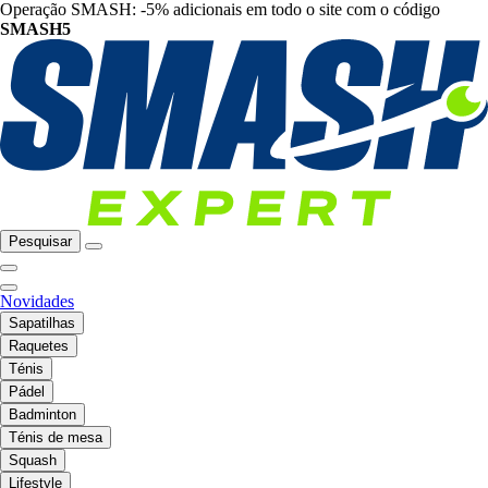
Operação SMASH: -5% adicionais em todo o site com o código
SMASH5
Pesquisar
Novidades
Sapatilhas
Raquetes
Ténis
Pádel
Badminton
Ténis de mesa
Squash
Lifestyle