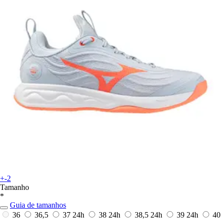
+-2
Tamanho
*
Guia de tamanhos
36
36,5
37
24h
38
24h
38,5
24h
39
24h
40