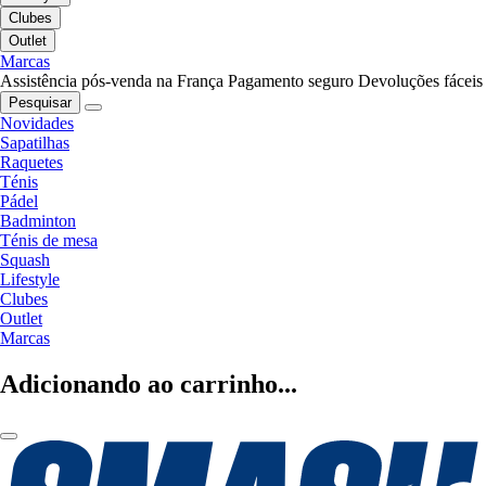
Clubes
Outlet
Marcas
Assistência pós-venda na França
Pagamento seguro
Devoluções fáceis
Pesquisar
Novidades
Sapatilhas
Raquetes
Ténis
Pádel
Badminton
Ténis de mesa
Squash
Lifestyle
Clubes
Outlet
Marcas
Adicionando ao carrinho...