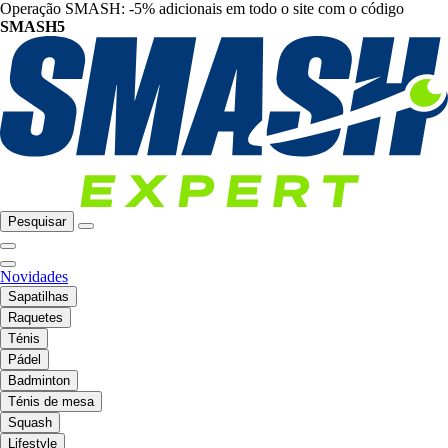
Operação SMASH: -5% adicionais em todo o site com o código
SMASH5
Pesquisar
Novidades
Sapatilhas
Raquetes
Ténis
Pádel
Badminton
Ténis de mesa
Squash
Lifestyle