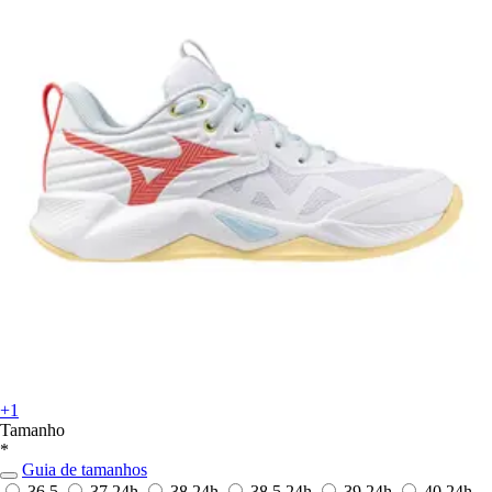
+1
Tamanho
*
Guia de tamanhos
36,5
37
24h
38
24h
38,5
24h
39
24h
40
24h