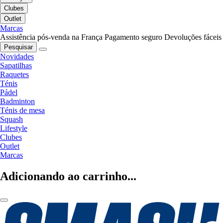
Clubes
Outlet
Marcas
Assistência pós-venda na França
Pagamento seguro
Devoluções fáceis
Pesquisar
Novidades
Sapatilhas
Raquetes
Ténis
Pádel
Badminton
Ténis de mesa
Squash
Lifestyle
Clubes
Outlet
Marcas
Adicionando ao carrinho...