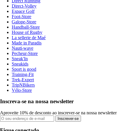
Direct Running
Direct-Volley
Espace Golf
Foot-Store
Galope-Store
Handball-Store
House of Rugby
La sellerie de Maé
Made in Paradis
Nauti-wave
Pecheur-Store
Sneak'In
Sneakids
Sport is good
Training-Fit
Trek-Expert
TripNBikers
Vélo-Store
Inscreva-se na nossa newsletter
Aproveite 10% de desconto ao inscrever-se na nossa newsletter
Inscrever-se
Fique conectado