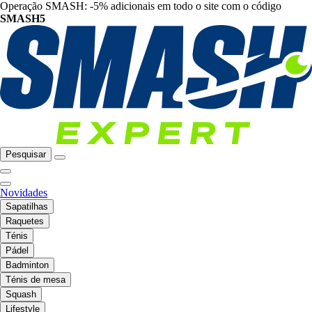
Operação SMASH: -5% adicionais em todo o site com o código
SMASH5
Pesquisar
Novidades
Sapatilhas
Raquetes
Ténis
Pádel
Badminton
Ténis de mesa
Squash
Lifestyle