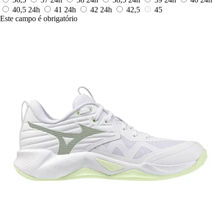
40,5
24h
41
24h
42
24h
42,5
45
Este campo é obrigatório