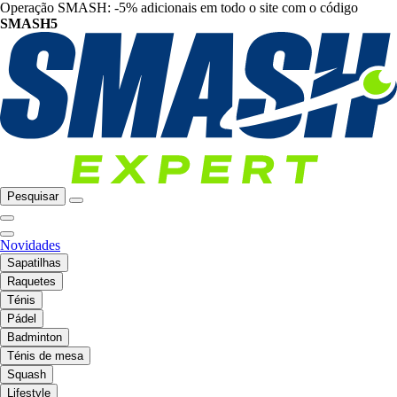
Operação SMASH: -5% adicionais em todo o site com o código
SMASH5
Pesquisar
Novidades
Sapatilhas
Raquetes
Ténis
Pádel
Badminton
Ténis de mesa
Squash
Lifestyle