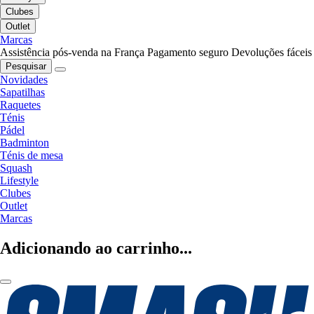
Clubes
Outlet
Marcas
Assistência pós-venda na França
Pagamento seguro
Devoluções fáceis
Pesquisar
Novidades
Sapatilhas
Raquetes
Ténis
Pádel
Badminton
Ténis de mesa
Squash
Lifestyle
Clubes
Outlet
Marcas
Adicionando ao carrinho...