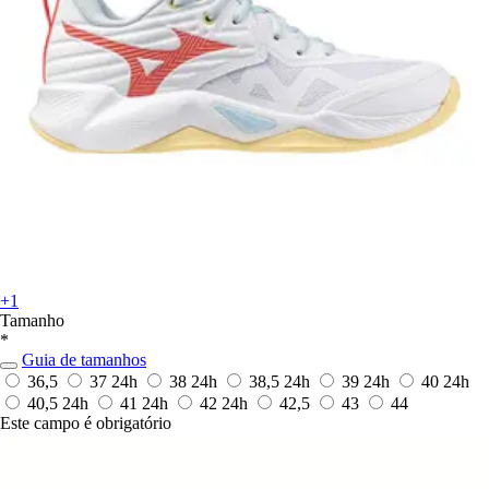
+1
Tamanho
*
Guia de tamanhos
36,5
37
24h
38
24h
38,5
24h
39
24h
40
24h
40,5
24h
41
24h
42
24h
42,5
43
44
Este campo é obrigatório