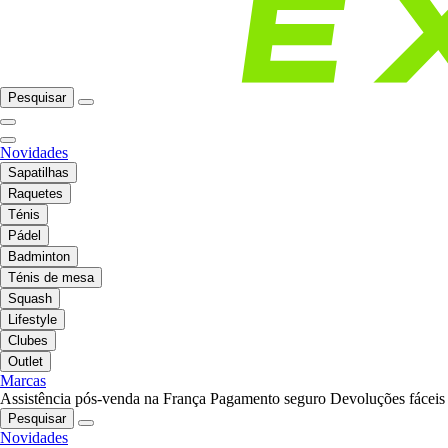
Pesquisar
Novidades
Sapatilhas
Raquetes
Ténis
Pádel
Badminton
Ténis de mesa
Squash
Lifestyle
Clubes
Outlet
Marcas
Assistência pós-venda na França
Pagamento seguro
Devoluções fáceis
Pesquisar
Novidades