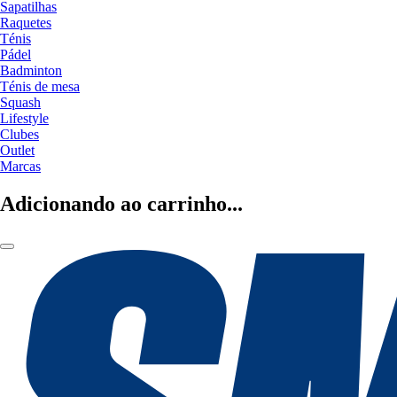
Sapatilhas
Raquetes
Ténis
Pádel
Badminton
Ténis de mesa
Squash
Lifestyle
Clubes
Outlet
Marcas
Adicionando ao carrinho...