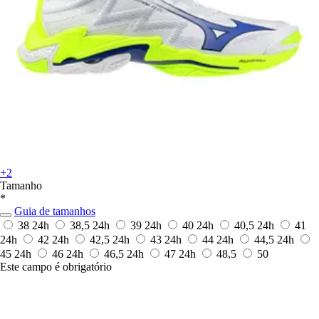
+2
Tamanho
*
Guia de tamanhos
38
24h
38,5
24h
39
24h
40
24h
40,5
24h
41
24h
42
24h
42,5
24h
43
24h
44
24h
44,5
24h
45
24h
46
24h
46,5
24h
47
24h
48,5
50
Este campo é obrigatório