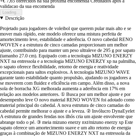
+€ 7,65
oferecidos na sua proxima encomenda
Creditados apos a
validacao da sua encomenda
Loading...
Descrição
Projetado para jogadores de voleibol que querem pular mais alto e se
mover mais rápido, este modelo oferece uma mistura perfeita de
amortecimento leve, estabilidade e aderência. O novo cabedal RENO
WOVEN e a estrutura de cinco camadas proporcionam um melhor
ajuste, contribuindo para manter um peso ultraleve de 295 g por sapato
(tamanho 27.0 cm). Equipado com a tecnologia MIZUNO ENERZY
NXT na entressola e a tecnologia MIZUNO ENERZY xp na palmilha,
o sapato oferece flexibilidade, retorno de energia e reatividade
excepcionais para saltos explosivos. A tecnologia MIZUNO WAVE
garante tanto estabilidade quanto propulsão, ajudando os jogadores a
se moverem com fluidez e eficiência em campo. Além disso, a nova
sola de borracha XG melhorada aumenta a aderência em 17% em
relação aos modelos anteriores. ① Busca por um melhor ajuste e por
desempenho leve O novo material RENO WOVEN foi adotado como
material principal do cabedal. A nova estrutura de cinco camadas do
cabedal permite melhorar o ajuste e a leveza. ② Invólucro DynaEyelet
A estrutura de grandes fendas nos ilhós cria um ajuste envolvente que
abrange todo o pé. ③ meia mizuno enerzy nxt/mizuno enerzy xp Este
sapato oferece um amortecimento suave e um alto retorno de energia
graças à combinação de MIZUNO ENERZY NXT na entressola da