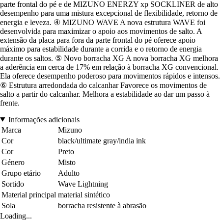
parte frontal do pé e de MIZUNO ENERZY xp SOCKLINER de alto
desempenho para uma mistura excepcional de flexibilidade, retorno de
energia e leveza. ④ MIZUNO WAVE A nova estrutura WAVE foi
desenvolvida para maximizar o apoio aos movimentos de salto. A
extensão da placa para fora da parte frontal do pé oferece apoio
máximo para estabilidade durante a corrida e o retorno de energia
durante os saltos. ⑤ Novo borracha XG A nova borracha XG melhora
a aderência em cerca de 17% em relação à borracha XG convencional.
Ela oferece desempenho poderoso para movimentos rápidos e intensos.
⑥ Estrutura arredondada do calcanhar Favorece os movimentos de
salto a partir do calcanhar. Melhora a estabilidade ao dar um passo à
frente.
Informações adicionais
Marca
Mizuno
Cor
black/ultimate gray/india ink
Cor
Preto
Género
Misto
Grupo etário
Adulto
Sortido
Wave Lightning
Material principal
material sintético
Sola
borracha resistente à abrasão
Loading...