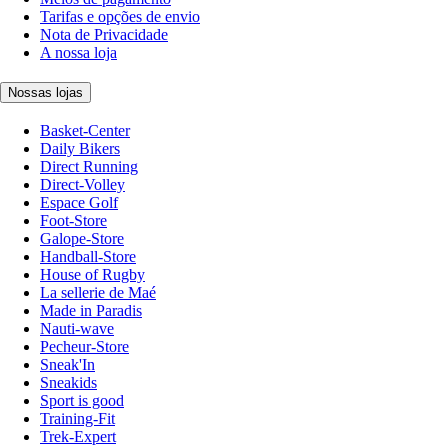
Tarifas e opções de envio
Nota de Privacidade
A nossa loja
Nossas lojas
Basket-Center
Daily Bikers
Direct Running
Direct-Volley
Espace Golf
Foot-Store
Galope-Store
Handball-Store
House of Rugby
La sellerie de Maé
Made in Paradis
Nauti-wave
Pecheur-Store
Sneak'In
Sneakids
Sport is good
Training-Fit
Trek-Expert