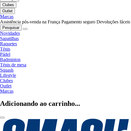
Clubes
Outlet
Marcas
Assistência pós-venda na França
Pagamento seguro
Devoluções fáceis
Pesquisar
Novidades
Sapatilhas
Raquetes
Ténis
Pádel
Badminton
Ténis de mesa
Squash
Lifestyle
Clubes
Outlet
Marcas
Adicionando ao carrinho...