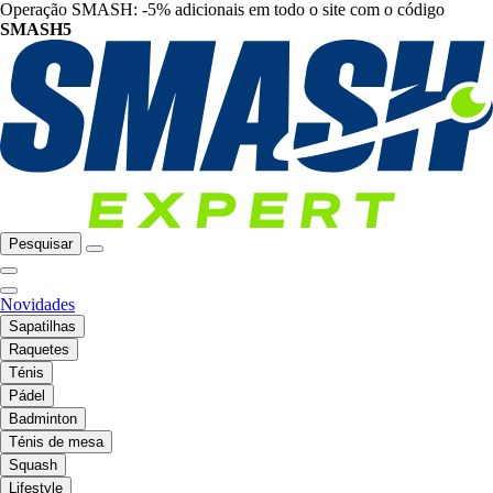
Operação SMASH: -5% adicionais em todo o site com o código
SMASH5
Pesquisar
Novidades
Sapatilhas
Raquetes
Ténis
Pádel
Badminton
Ténis de mesa
Squash
Lifestyle