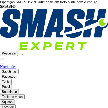
Operação SMASH: -5% adicionais em todo o site com o código
SMASH5
Pesquisar
Novidades
Sapatilhas
Raquetes
Ténis
Pádel
Badminton
Ténis de mesa
Squash
Lifestyle