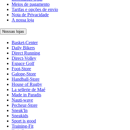
Meios de pagamento
Tarifas e opções de envio
Nota de Privacidade
A nossa loja
Nossas lojas
Basket-Center
Daily Bikers
Direct Running
Direct-Volley
Espace Golf
Foot-Store
Galope-Store
Handball-Store
House of Rugby
La sellerie de Maé
Made in Paradis
Nauti-wave
Pecheur-Store
Sneak'In
Sneakids
Sport is good
Training-Fit