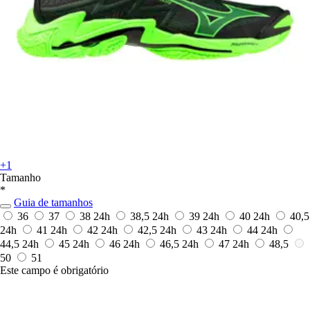
+1
Tamanho
*
Guia de tamanhos
36
37
38
24h
38,5
24h
39
24h
40
24h
40,5
24h
41
24h
42
24h
42,5
24h
43
24h
44
24h
44,5
24h
45
24h
46
24h
46,5
24h
47
24h
48,5
50
51
Este campo é obrigatório