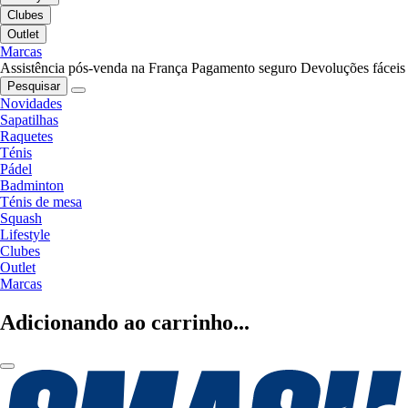
Clubes
Outlet
Marcas
Assistência pós-venda na França
Pagamento seguro
Devoluções fáceis
Pesquisar
Novidades
Sapatilhas
Raquetes
Ténis
Pádel
Badminton
Ténis de mesa
Squash
Lifestyle
Clubes
Outlet
Marcas
Adicionando ao carrinho...