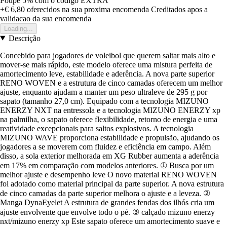
Poupe 5%
com o código
EXTRA
+€ 6,80
oferecidos na sua proxima encomenda
Creditados apos a
validacao da sua encomenda
Loading...
Descrição
Concebido para jogadores de voleibol que querem saltar mais alto e
mover-se mais rápido, este modelo oferece uma mistura perfeita de
amortecimento leve, estabilidade e aderência. A nova parte superior
RENO WOVEN e a estrutura de cinco camadas oferecem um melhor
ajuste, enquanto ajudam a manter um peso ultraleve de 295 g por
sapato (tamanho 27,0 cm). Equipado com a tecnologia MIZUNO
ENERZY NXT na entressola e a tecnologia MIZUNO ENERZY xp
na palmilha, o sapato oferece flexibilidade, retorno de energia e uma
reatividade excepcionais para saltos explosivos. A tecnologia
MIZUNO WAVE proporciona estabilidade e propulsão, ajudando os
jogadores a se moverem com fluidez e eficiência em campo. Além
disso, a sola exterior melhorada em XG Rubber aumenta a aderência
em 17% em comparação com modelos anteriores. ① Busca por um
melhor ajuste e desempenho leve O novo material RENO WOVEN
foi adotado como material principal da parte superior. A nova estrutura
de cinco camadas da parte superior melhora o ajuste e a leveza. ②
Manga DynaEyelet A estrutura de grandes fendas dos ilhós cria um
ajuste envolvente que envolve todo o pé. ③ calçado mizuno enerzy
nxt/mizuno enerzy xp Este sapato oferece um amortecimento suave e