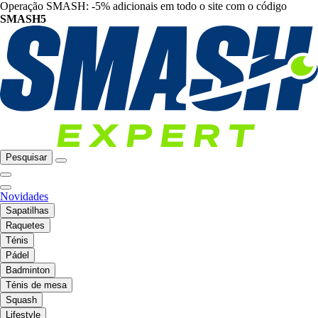
Operação SMASH: -5% adicionais em todo o site com o código
SMASH5
Pesquisar
Novidades
Sapatilhas
Raquetes
Ténis
Pádel
Badminton
Ténis de mesa
Squash
Lifestyle