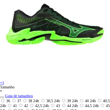
+1
Tamanho
*
Guia de tamanhos
36
37
38
24h
38,5
24h
39
24h
40
24h
40,5
24h
41
42
42,5
24h
43
44
24h
44,5
24h
45