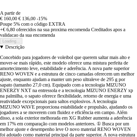
A partir de
€ 160,00
€ 136,00
-15%
Poupe 5%
com o código
EXTRA
+€ 6,80
oferecidos na sua proxima encomenda
Creditados apos a
validacao da sua encomenda
Loading...
Descrição
Concebido para jogadores de voleibol que querem saltar mais alto e
mover-se mais rápido, este modelo oferece uma mistura perfeita de
amortecimento leve, estabilidade e aderência. A nova parte superior
RENO WOVEN e a estrutura de cinco camadas oferecem um melhor
ajuste, enquanto ajudam a manter um peso ultraleve de 295 g por
sapato (tamanho 27,0 cm). Equipado com a tecnologia MIZUNO
ENERZY NXT na entressola e a tecnologia MIZUNO ENERZY xp
na palmilha, o sapato oferece flexibilidade, retorno de energia e uma
reatividade excepcionais para saltos explosivos. A tecnologia
MIZUNO WAVE proporciona estabilidade e propulsão, ajudando os
jogadores a se moverem com fluidez e eficiência em campo. Além
disso, a sola exterior melhorada em XG Rubber aumenta a aderência
em 17% em comparação com modelos anteriores. ① Busca por um
melhor ajuste e desempenho leve O novo material RENO WOVEN
foi adotado como material principal da parte superior. A nova estrutura