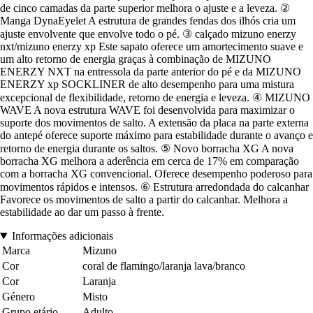
de cinco camadas da parte superior melhora o ajuste e a leveza. ②
Manga DynaEyelet A estrutura de grandes fendas dos ilhós cria um
ajuste envolvente que envolve todo o pé. ③ calçado mizuno enerzy
nxt/mizuno enerzy xp Este sapato oferece um amortecimento suave e
um alto retorno de energia graças à combinação de MIZUNO
ENERZY NXT na entressola da parte anterior do pé e da MIZUNO
ENERZY xp SOCKLINER de alto desempenho para uma mistura
excepcional de flexibilidade, retorno de energia e leveza. ④ MIZUNO
WAVE A nova estrutura WAVE foi desenvolvida para maximizar o
suporte dos movimentos de salto. A extensão da placa na parte externa
do antepé oferece suporte máximo para estabilidade durante o avanço e
retorno de energia durante os saltos. ⑤ Novo borracha XG A nova
borracha XG melhora a aderência em cerca de 17% em comparação
com a borracha XG convencional. Oferece desempenho poderoso para
movimentos rápidos e intensos. ⑥ Estrutura arredondada do calcanhar
Favorece os movimentos de salto a partir do calcanhar. Melhora a
estabilidade ao dar um passo à frente.
Informações adicionais
Marca
Mizuno
Cor
coral de flamingo/laranja lava/branco
Cor
Laranja
Género
Misto
Grupo etário
Adulto