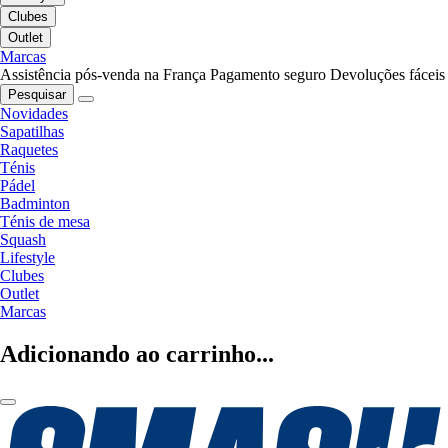
Clubes
Outlet
Marcas
Assistência pós-venda na França
Pagamento seguro
Devoluções fáceis
Pesquisar
Novidades
Sapatilhas
Raquetes
Ténis
Pádel
Badminton
Ténis de mesa
Squash
Lifestyle
Clubes
Outlet
Marcas
Adicionando ao carrinho...