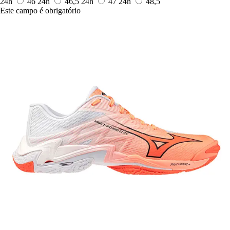
24h
46
24h
46,5
24h
47
24h
48,5
Este campo é obrigatório