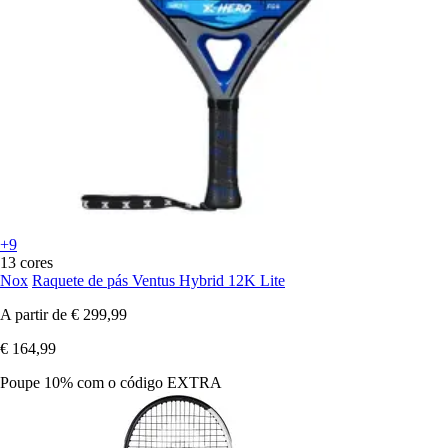
+9
13 cores
Nox
Raquete de pás Ventus Hybrid 12K Lite
A partir de
€ 299,99
€ 164,99
Poupe 10%
com o código
EXTRA