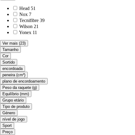
Head
51
Nox
7
Tecnifibre
39
Wilson
21
Yonex
11
Ver mais
(23)
Tamanho
Cor
Sortido
encordoada
peneira (cm²)
plano de encordoamento
Peso da raquete (g)
Equilíbrio (mm)
Grupo etário
Tipo de produto
Género
nível de jogo
Sport
Preço