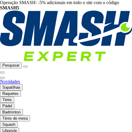
Operação SMASH: -5% adicionais em todo o site com o código
SMASH5
Pesquisar
Novidades
Sapatilhas
Raquetes
Ténis
Pádel
Badminton
Ténis de mesa
Squash
Lifestyle