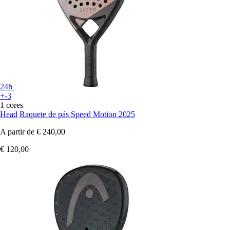
24h
+-3
1 cores
Head
Raquete de pás Speed Motion 2025
A partir de
€ 240,00
€ 120,00