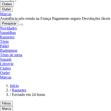
Clubes
Outlet
Marcas
Assistência pós-venda na França
Pagamento seguro
Devoluções fáceis
Pesquisar
Novidades
Sapatilhas
Raquetes
Ténis
Pádel
Badminton
Ténis de mesa
Squash
Lifestyle
Clubes
Outlet
Marcas
Início
/
Raquetes
/
Enviado em 24 horas
Filtros
Marca