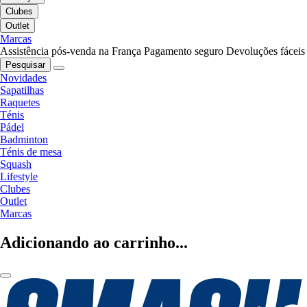
Clubes
Outlet
Marcas
Assistência pós-venda na França
Pagamento seguro
Devoluções fáceis
Pesquisar
Novidades
Sapatilhas
Raquetes
Ténis
Pádel
Badminton
Ténis de mesa
Squash
Lifestyle
Clubes
Outlet
Marcas
Adicionando ao carrinho...