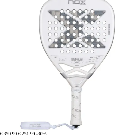
€ 359,99
€ 251,99
-30%