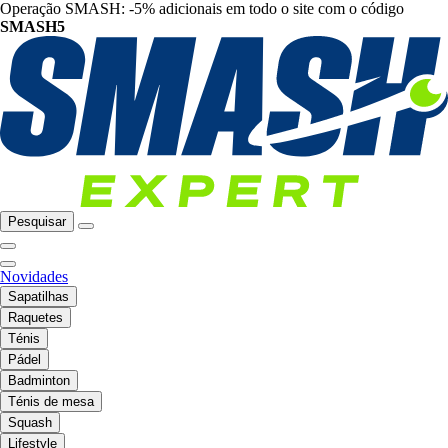
Operação SMASH: -5% adicionais em todo o site com o código
SMASH5
Pesquisar
Novidades
Sapatilhas
Raquetes
Ténis
Pádel
Badminton
Ténis de mesa
Squash
Lifestyle