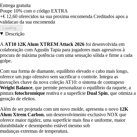
Entrega gratuita
Poupe 10%
com o código
EXTRA
+€ 12,60
oferecidos na sua proxima encomenda
Creditados apos a
validacao da sua encomenda
Loading...
Descrição
A
AT10 12K Alum XTREM Attack 2026
foi desenvolvida em
colaboração com Agustín Tapia para jogadores mais agressivos à
procura de máxima potência com uma sensação sólida e firme a cada
golpe.
Com sua forma de diamante, equilíbrio elevado e cabo mais longo,
oferece um jogo ofensivo sem sacrificar o controle. Integra as
inovações chave da nova coleção AT10: o sistema de contrapeso
Weight Balance
, que permite personalizar o equilíbrio da raquete, a
pintura
fotochromique
reativa e a superfície
Dual Spin
, que otimiza a
geração de efeitos.
Além de ser projetada com um novo molde, apresenta o novo
12K
Alum Xtrem Carbon
, um desenvolvimento exclusivo NOX que
oferece maior rigidez, uma superfície mais fina e uniforme, maior
durabilidade e desempenho estável mesmo sob
mudanças extremas de temperatura.