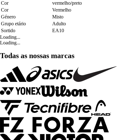
Cor
vermelho/preto
Cor
Vermelho
Género
Misto
Grupo etário
Adulto
Sortido
EA10
Loading...
Loading...
Todas as nossas marcas