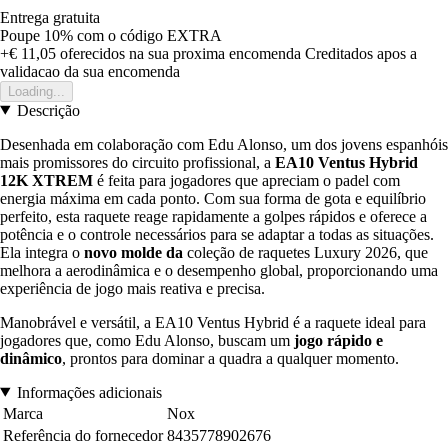
Entrega gratuita
Poupe 10%
com o código
EXTRA
+€ 11,05
oferecidos na sua proxima encomenda
Creditados apos a
validacao da sua encomenda
Loading...
Descrição
Desenhada em colaboração com Edu Alonso, um dos jovens espanhóis
mais promissores do circuito profissional, a
EA10 Ventus Hybrid
12K XTREM
é feita para jogadores que apreciam o padel com
energia máxima em cada ponto. Com sua forma de gota e equilíbrio
perfeito, esta raquete reage rapidamente a golpes rápidos e oferece a
potência e o controle necessários para se adaptar a todas as situações.
Ela integra o
novo molde da
coleção de raquetes Luxury 2026, que
melhora a aerodinâmica e o desempenho global, proporcionando uma
experiência de jogo mais reativa e precisa.
Manobrável e versátil, a EA10 Ventus Hybrid é a raquete ideal para
jogadores que, como Edu Alonso, buscam um
jogo rápido e
dinâmico
, prontos para dominar a quadra a qualquer momento.
Informações adicionais
Marca
Nox
Referência do fornecedor
8435778902676