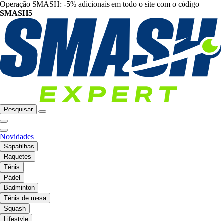
Operação SMASH: -5% adicionais em todo o site com o código
SMASH5
Pesquisar
Novidades
Sapatilhas
Raquetes
Ténis
Pádel
Badminton
Ténis de mesa
Squash
Lifestyle