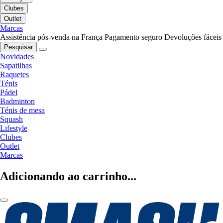
Clubes
Outlet
Marcas
Assistência pós-venda na França
Pagamento seguro
Devoluções fáceis
Pesquisar
Novidades
Sapatilhas
Raquetes
Ténis
Pádel
Badminton
Ténis de mesa
Squash
Lifestyle
Clubes
Outlet
Marcas
Adicionando ao carrinho...